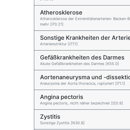
Atherosklerose
Atherosklerose der Extremitätenarterien: Becken-
mehr [I70.21]
Sonstige Krankheiten der Arteri
Arterienstriktur [I77.1]
Gefäßkrankheiten des Darmes
Akute Gefäßkrankheiten des Darmes [K55.0]
Aortenaneurysma und -dissekti
Aneurysma der Aorta thoracica, rupturiert [I71.1]
Angina pectoris
Angina pectoris, nicht näher bezeichnet [I20.9]
Zystitis
Sonstige Zystitis [N30.8]