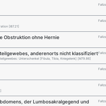
Fallz
Fallz
ation [I87.21]
ale Obstruktion ohne Hernie
Fallz
eilgewebes, anderenorts nicht klassifiziert
Fallz
eilgewebes: Unterschenkel [Fibula, Tibia, Kniegelenk] [M79.86]
Fallz
Fallz
4]
 Abdomens, der Lumbosakralgegend und
Fallz