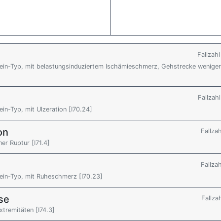
Fallzah
Bein-Typ, mit belastungsinduziertem Ischämieschmerz, Gehstrecke weniger
Fallzah
in-Typ, mit Ulzeration [I70.24]
on
Fallza
r Ruptur [I71.4]
Fallza
ein-Typ, mit Ruheschmerz [I70.23]
se
Fallza
tremitäten [I74.3]