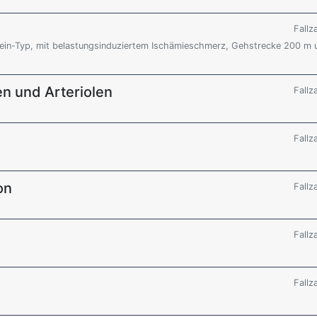
Fallz
Bein-Typ, mit belastungsinduziertem Ischämieschmerz, Gehstrecke 200 m 
en und Arteriolen
Fallz
Fallz
on
Fallz
Fallz
Fallz