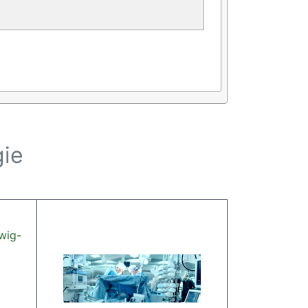
gie
swig-