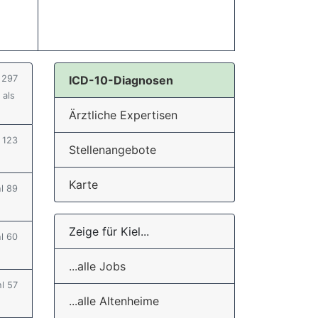
l 297
ICD-10-Diagnosen
 als
Ärztliche Expertisen
l 123
Stellenangebote
Karte
hl 89
Zeige für Kiel...
hl 60
...alle Jobs
hl 57
...alle Altenheime