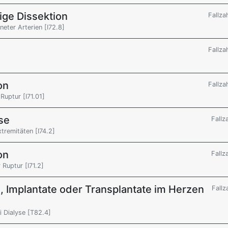
ge Dissektion
Fallza
eter Arterien [I72.8]
Fallza
on
Fallza
Ruptur [I71.01]
se
Fallz
tremitäten [I74.2]
on
Fallz
Ruptur [I71.2]
, Implantate oder Transplantate im Herzen
Fallz
 Dialyse [T82.4]