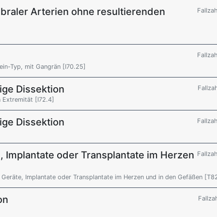
braler Arterien ohne resultierenden
Fallza
Fallza
ein-Typ, mit Gangrän [I70.25]
ge Dissektion
Fallza
 Extremität [I72.4]
ge Dissektion
Fallza
, Implantate oder Transplantate im Herzen
Fallza
e Geräte, Implantate oder Transplantate im Herzen und in den Gefäßen [T8
on
Fallza
]