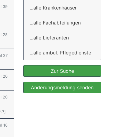
hl 39
...alle Krankenhäuser
...alle Fachabteilungen
hl 28
...alle Lieferanten
...alle ambul. Pflegedienste
hl 27
Zur Suche
hl 20
Änderungsmeldung senden
hl 20
2.7]
hl 16