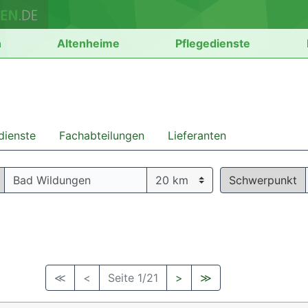
n
Altenheime
Pflegedienste
dienste
Fachabteilungen
Lieferanten
Schwerpunkt
≪
<
Seite 1/21
>
≫