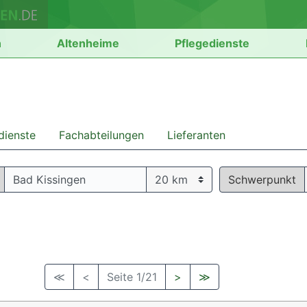
n
Altenheime
Pflegedienste
dienste
Fachabteilungen
Lieferanten
Schwerpunkt
≪
<
Seite 1/21
>
≫