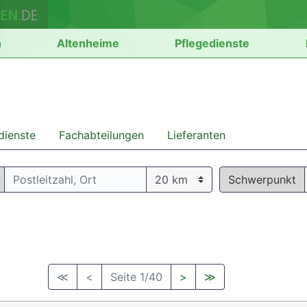
n
Altenheime
Pflegedienste
dienste
Fachabteilungen
Lieferanten
Schwerpunkt
≪
<
Seite 1/40
>
≫