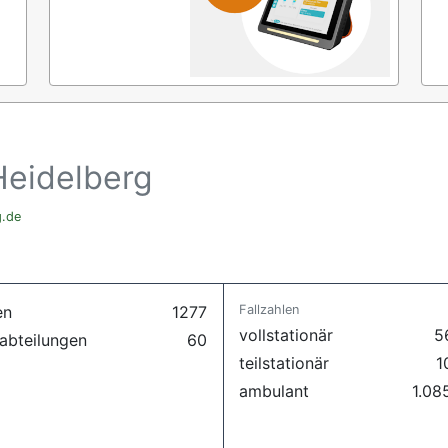
Heidelberg
g.de
en
1277
Fallzahlen
vollstationär
5
abteilungen
60
teilstationär
1
ambulant
1.08