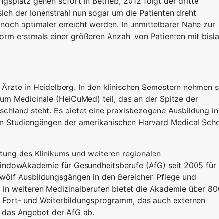
splatz gehen sofort in Betrieb, 2012 folgt der dritte
sich der Ionenstrahl nun sogar um die Patienten dreht.
noch optimaler erreicht werden. In unmittelbarer Nähe zur
form erstmals einer größeren Anzahl von Patienten mit bisl
 Ärzte in Heidelberg. In den klinischen Semestern nehmen s
m Medicinale (HeiCuMed) teil, das an der Spitze der
chland steht. Es bietet eine praxisbezogene Ausbildung in
hen Studiengängen der amerikanischen Harvard Medical Sch
htung des Klinikums und weiteren regionalen
windowAkademie für Gesundheitsberufe (AfG) seit 2005 für
zwölf Ausbildungsgängen in den Bereichen Pflege und
 in weiteren Medizinalberufen bietet die Akademie über 80
s Fort- und Weiterbildungsprogramm, das auch externen
t das Angebot der AfG ab.