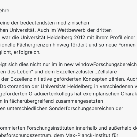
ehre
t eine der bedeutendsten medizinischen
hen Universität. Auch im Wettbewerb der dritten
 war die Universität Heidelberg 2012 mit ihrem Profil einer
ditionelle Fächergrenzen hinweg fördert und so neue Formen
icht, erfolgreich.
igt sich dies nicht nur im in new windowForschungsbereich
gen des Leben” und dem Exzellenzcluster „Zelluläre
der Exzellenzinitiative geförderten Konzepten zählen. Auc
Doktoranden der Universität Heidelberg in verschiedenen 
eförderten Graduiertenkollegs hat exemplarischen Charak
hen in fächerübergreifend zusammengesetzten
den unterschiedlichen Sonderforschungsbereichen der
ommierten Forschungsinstituten innerhalb und außerhalb d
ebsforschungszentrum, dem Max-Planck-Institut für