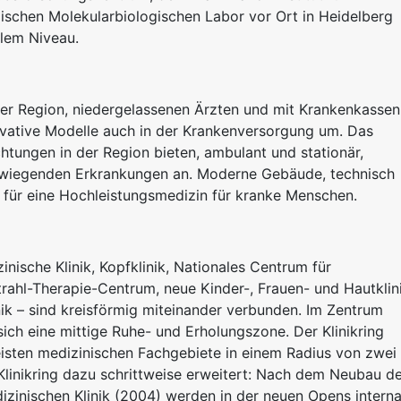
schen Molekularbiologischen Labor vor Ort in Heidelberg
alem Niveau.
der Region, niedergelassenen Ärzten und mit Krankenkassen
novative Modelle auch in der Krankenversorgung um. Das
htungen in der Region bieten, ambulant und stationär,
erwiegenden Erkrankungen an. Moderne Gebäude, technisch
 für eine Hochleistungsmedizin für kranke Menschen.
nische Klinik, Kopfklinik, Nationales Centrum für
ahl-Therapie-Centrum, neue Kinder-, Frauen- und Hautklin
nik – sind kreisförmig miteinander verbunden. Im Zentrum
sich eine mittige Ruhe- und Erholungszone. Der Klinikring
isten medizinischen Fachgebiete in einem Radius von zwei
linikring dazu schrittweise erweitert: Nach dem Neubau d
izinischen Klinik (2004) werden in der neuen Opens interna