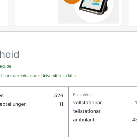
heid
eid.de
ehrkrankenhaus der Universität zu Köln
en
526
Fallzahlen
vollstationär
1
abteilungen
11
teilstationär
ambulant
4