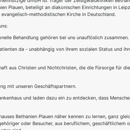
einnützige GmbH ist Träger der Zeisigwaldkliniken Bethan
n Plauen, beteiligt an diakonischen Einrichtungen in Leipz
r evangelisch-methodistischen Kirche in Deutschland.
uns:
nelle Behandlung gehören bei uns unauflöslich zusammen.
Patienten da - unabhängig von ihrem sozialen Status und ihr
ft aus Christen und Nichtchristen, die die Fürsorge für die
ng mit unseren Geschäftspartnern.
rankenhaus und laden dazu ein zu entdecken, dass Mensche
nhauses Bethanien Plauen näher kennen zu lernen, ganz gleic
Angehöriger oder Besucher, aus beruflichem, geschäftlichem 