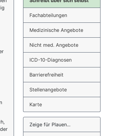
ien
Schreibt über sich selbst
ig
Fachabteilungen
Medizinische Angebote
Nicht med. Angebote
er
ICD-10-Diagnosen
Barrierefreiheit
Stellenangebote
n
Karte
h,
Zeige für Plauen...
oder