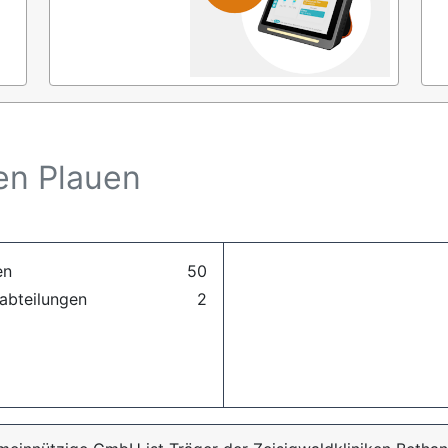
en Plauen
en
50
abteilungen
2