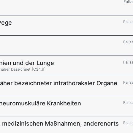
Fallz
wege
Fallz
Fallz
hien und der Lunge
Fallz
 näher bezeichnet [C34.9]
näher bezeichneter intrathorakaler Organe
Fallz
 neuromuskuläre Krankheiten
Fallz
h medizinischen Maßnahmen, anderenorts
Fallz