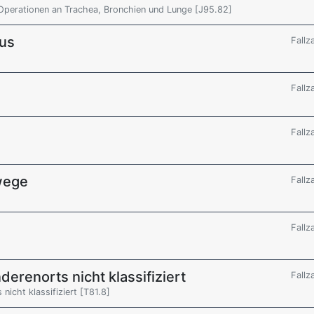
Operationen an Trachea, Bronchien und Lunge [J95.82]
us
Fallz
Fallz
Fallz
wege
Fallz
Fallz
derenorts nicht klassifiziert
Fallz
nicht klassifiziert [T81.8]