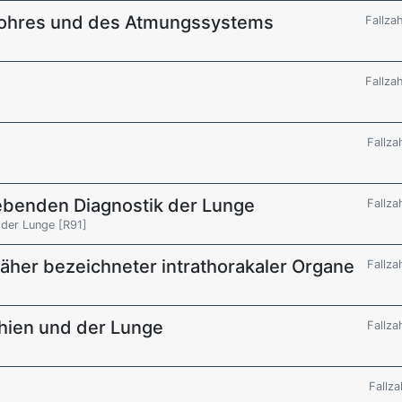
elohres und des Atmungssystems
Fallza
Fallza
Fallza
ebenden Diagnostik der Lunge
Fallza
 der Lunge [R91]
näher bezeichneter intrathorakaler Organe
Fallza
hien und der Lunge
Fallza
Fallza