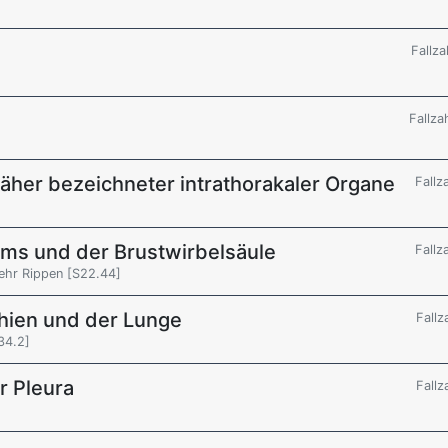
Fallza
Fallza
näher bezeichneter intrathorakaler Organe
Fallz
ums und der Brustwirbelsäule
Fallz
mehr Rippen [S22.44]
hien und der Lunge
Fallz
34.2]
r Pleura
Fallz