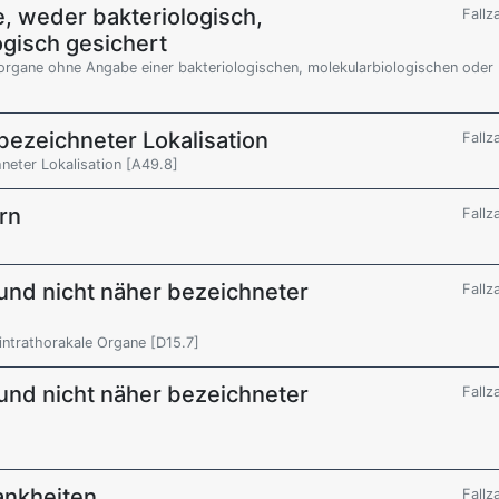
 weder bakteriologisch,
Fallz
ogisch gesichert
rgane ohne Angabe einer bakteriologischen, molekularbiologischen oder
 bezeichneter Lokalisation
Fallz
hneter Lokalisation [A49.8]
rn
Fallz
und nicht näher bezeichneter
Fallz
intrathorakale Organe [D15.7]
und nicht näher bezeichneter
Fallz
ankheiten
Fallz