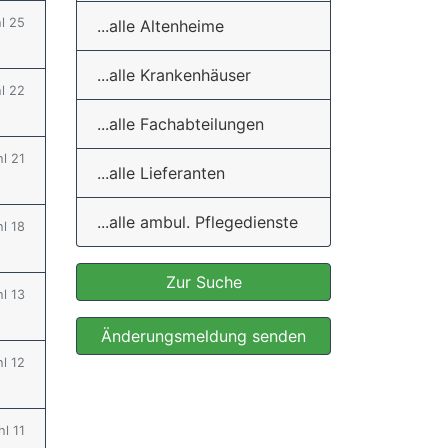
hl 25
...alle Altenheime
...alle Krankenhäuser
hl 22
...alle Fachabteilungen
hl 21
...alle Lieferanten
...alle ambul. Pflegedienste
hl 18
Zur Suche
hl 13
Änderungsmeldung senden
hl 12
hl 11