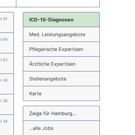
hl 81
ICD-10-Diagnosen
Med. Leistungsangebote
hl 64
Pflegerische Expertisen
hl 63
Ärztliche Expertisen
Stellenangebote
hl 49
Karte
hl 38
Zeige für Hamburg...
hl 34
...alle Jobs