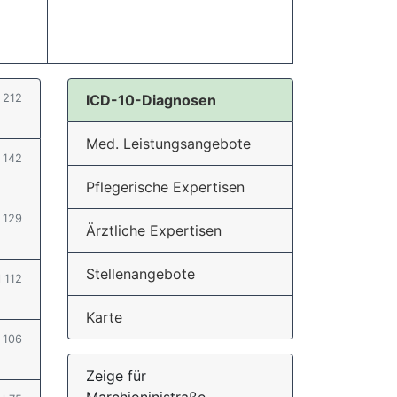
l 212
ICD-10-Diagnosen
Med. Leistungsangebote
l 142
Pflegerische Expertisen
l 129
Ärztliche Expertisen
Stellenangebote
l 112
Karte
l 106
Zeige für