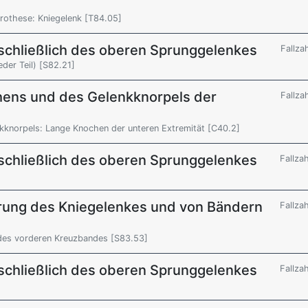
rothese: Kniegelenk [T84.05]
nschließlich des oberen Sprunggelenkes
Fallza
eder Teil) [S82.21]
hens und des Gelenkknorpels der
Fallza
kknorpels: Lange Knochen der unteren Extremität [C40.2]
nschließlich des oberen Sprunggelenkes
Fallza
rung des Kniegelenkes und von Bändern
Fallza
 des vorderen Kreuzbandes [S83.53]
nschließlich des oberen Sprunggelenkes
Fallza