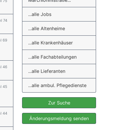
Marchioninistraße...
hl 75
...alle Jobs
hl 74
...alle Altenheime
hl 69
...alle Krankenhäuser
...alle Fachabteilungen
hl 46
...alle Lieferanten
...alle ambul. Pflegedienste
hl 45
Zur Suche
hl 44
Änderungsmeldung senden