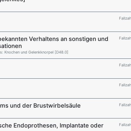
Fallza
ekannten Verhaltens an sonstigen und
Fallza
sationen
ns: Knochen und Gelenkknorpel [D48.0]
Fallza
Fallza
ums und der Brustwirbelsäule
Fallza
sche Endoprothesen, Implantate oder
Fallza