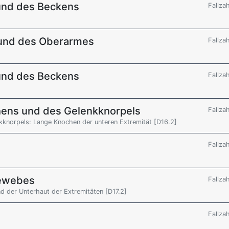
und des Beckens
Fallza
r und des Oberarmes
Fallza
und des Beckens
Fallza
hens und des Gelenkknorpels
Fallza
knorpels: Lange Knochen der unteren Extremität [D16.2]
Fallza
gewebes
Fallza
d der Unterhaut der Extremitäten [D17.2]
Fallza