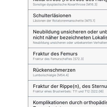
Sonstige dysplastische Koxarthrose [M16.3]
Schulterläsionen
Läsionen der Rotatorenmanschette [M75.1]
Neubildung unsicheren oder unb
nicht näher bezeichneten Lokali
Neubildung unsicheren oder unbekannten Verhalte
Fraktur des Femurs
Fraktur des Femurschaftes [S72.3]
Rückenschmerzen
Lumboischialgie [M54.4]
Fraktur der Rippe(n), des Stern
Fraktur eines Brustwirbels: T11 und T12 [S22.06]
Komplikationen durch orthopädi