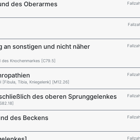
r und des Oberarmes
Fallza
Fallza
 an sonstigen und nicht näher
Fallza
d des Knochenmarkes [C79.5]
hropathien
Fallza
l [Fibula, Tibia, Kniegelenk] [M12.26]
nschließlich des oberen Sprunggelenkes
Fallza
[S82.18]
und des Beckens
Fallza
gelenkes]
Fallza