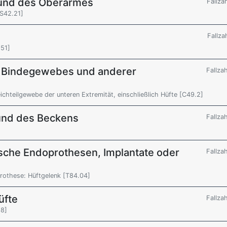
r und des Oberarmes
Fallza
[S42.21]
Fallza
.51]
n Bindegewebes und anderer
Fallza
hteilgewebe der unteren Extremität, einschließlich Hüfte [C49.2]
und des Beckens
Fallza
sche Endoprothesen, Implantate oder
Fallza
rothese: Hüftgelenk [T84.04]
üfte
Fallza
.8]