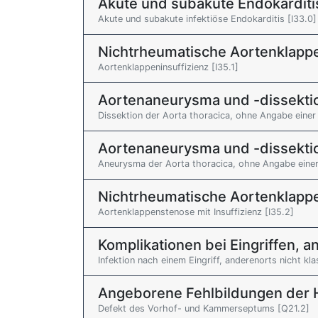
Akute und subakute Endokarditi
Akute und subakute infektiöse Endokarditis [I33.0]
Nichtrheumatische Aortenklapp
Aortenklappeninsuffizienz [I35.1]
Aortenaneurysma und -dissekti
Dissektion der Aorta thoracica, ohne Angabe einer 
Aortenaneurysma und -dissekti
Aneurysma der Aorta thoracica, ohne Angabe einer 
Nichtrheumatische Aortenklapp
Aortenklappenstenose mit Insuffizienz [I35.2]
Komplikationen bei Eingriffen, an
Infektion nach einem Eingriff, anderenorts nicht klas
Angeborene Fehlbildungen der 
Defekt des Vorhof- und Kammerseptums [Q21.2]