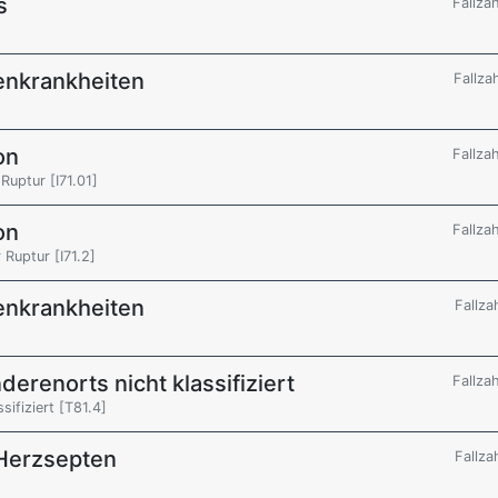
s
Fallza
enkrankheiten
Fallza
on
Fallza
Ruptur [I71.01]
on
Fallza
Ruptur [I71.2]
enkrankheiten
Fallza
derenorts nicht klassifiziert
Fallza
sifiziert [T81.4]
Herzsepten
Fallza