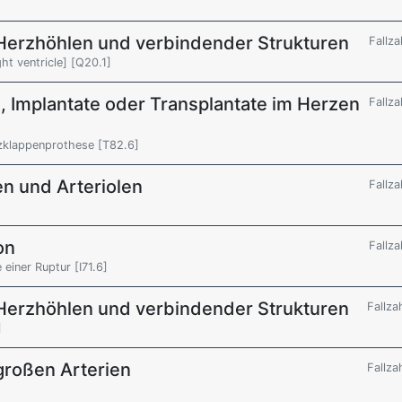
Herzhöhlen und verbindender Strukturen
Fallza
ht ventricle] [Q20.1]
, Implantate oder Transplantate im Herzen
Fallza
rzklappenprothese [T82.6]
en und Arteriolen
Fallza
on
Fallza
iner Ruptur [I71.6]
Herzhöhlen und verbindender Strukturen
Fallza
]
großen Arterien
Fallza