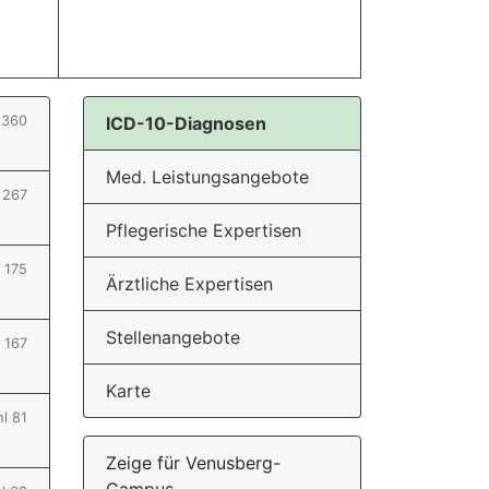
l 360
ICD-10-Diagnosen
Med. Leistungsangebote
l 267
Pflegerische Expertisen
l 175
Ärztliche Expertisen
Stellenangebote
l 167
Karte
hl 81
Zeige für Venusberg-