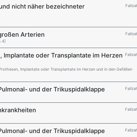
und nicht näher bezeichneter
Fallza
großen Arterien
Fallza
.4]
, Implantate oder Transplantate im Herzen
Fallza
Prothesen, Implantate oder Transplantate im Herzen und in den Gefäßen
ulmonal- und der Trikuspidalklappe
Fallza
nkrankheiten
Fallza
ulmonal- und der Trikuspidalklappe
Fallza