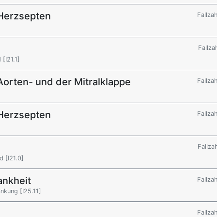
Herzsepten
Fallza
Fallza
[I21.1]
orten- und der Mitralklappe
Fallza
Herzsepten
Fallza
Fallza
 [I21.0]
ankheit
Fallza
nkung [I25.11]
Fallza