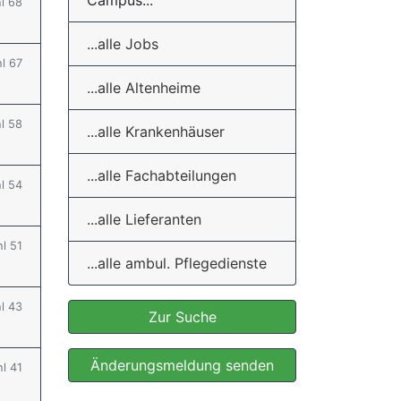
Campus...
hl 68
...alle Jobs
hl 67
...alle Altenheime
hl 58
...alle Krankenhäuser
...alle Fachabteilungen
hl 54
...alle Lieferanten
hl 51
...alle ambul. Pflegedienste
hl 43
Zur Suche
Änderungsmeldung senden
hl 41