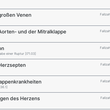
großen Venen
Fallza
orten- und der Mitralklappe
Fallza
on
Fallza
be einer Ruptur [I71.03]
Herzsepten
Fallza
lappenkrankheiten
Fallza
I36.1]
ngen des Herzens
Fallza