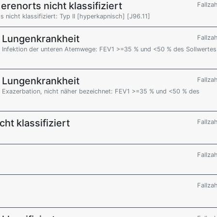
erenorts nicht klassifiziert
Fallza
 nicht klassifiziert: Typ II [hyperkapnisch] [J96.11]
e Lungenkrankheit
Fallza
r Infektion der unteren Atemwege: FEV1 >=35 % und <50 % des Sollwertes
e Lungenkrankheit
Fallza
r Exazerbation, nicht näher bezeichnet: FEV1 >=35 % und <50 % des
t klassifiziert
Fallza
Fallza
Fallza