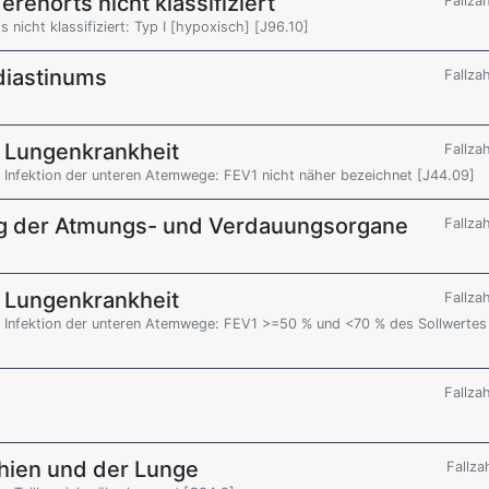
erenorts nicht klassifiziert
Fallza
 nicht klassifiziert: Typ I [hypoxisch] [J96.10]
diastinums
Fallza
e Lungenkrankheit
Fallza
 Infektion der unteren Atemwege: FEV1 nicht näher bezeichnet [J44.09]
g der Atmungs- und Verdauungsorgane
Fallza
]
e Lungenkrankheit
Fallza
r Infektion der unteren Atemwege: FEV1 >=50 % und <70 % des Sollwertes
Fallza
hien und der Lunge
Fallza