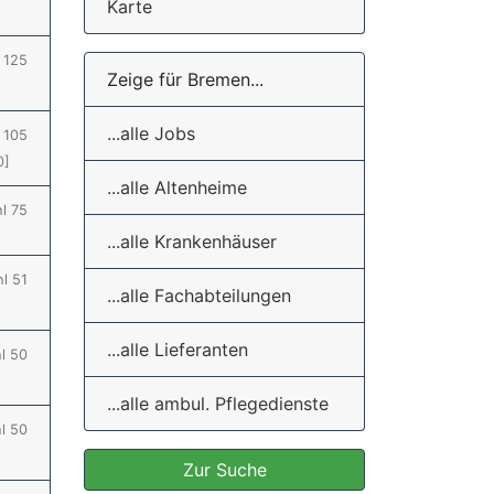
Karte
l 125
Zeige für Bremen...
...alle Jobs
l 105
0]
...alle Altenheime
hl 75
...alle Krankenhäuser
hl 51
...alle Fachabteilungen
...alle Lieferanten
hl 50
...alle ambul. Pflegedienste
hl 50
Zur Suche