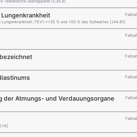
e Teilbereiche überlappend [C34.8]
e Lungenkrankheit
Fallza
e Lungenkrankheit: FEV1 >=35 % und <50 % des Sollwertes [J44.81]
Fallza
 bezeichnet
Fallza
diastinums
Fallza
g der Atmungs- und Verdauungsorgane
Fallza
]
Fallza
0.14]