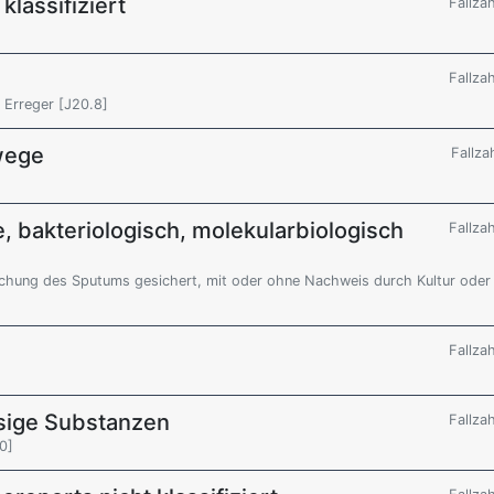
klassifiziert
Fallza
Fallza
 Erreger [J20.8]
wege
Fallza
 bakteriologisch, molekularbiologisch
Fallza
chung des Sputums gesichert, mit oder ohne Nachweis durch Kultur oder
Fallza
sige Substanzen
Fallza
0]