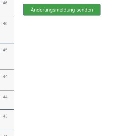
hl 46
Änderungsmeldung senden
hl 46
hl 45
hl 44
hl 44
hl 43