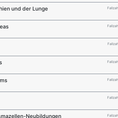
hien und der Lunge
Fallza
reas
Fallza
Fallza
s
Fallza
ums
Fallza
Fallza
smazellen-Neubildungen
Fallza