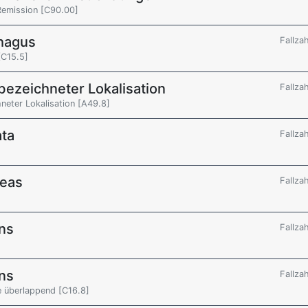
Remission [C90.00]
hagus
Fallza
[C15.5]
 bezeichneter Lokalisation
Fallza
hneter Lokalisation [A49.8]
ata
Fallza
reas
Fallza
ns
Fallza
ns
Fallza
e überlappend [C16.8]