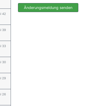
Änderungsmeldung senden
hl 42
hl 39
hl 33
hl 30
hl 29
hl 26