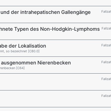
 und der intrahepatischen Gallengänge
Fallza
ichnete Typen des Non-Hodgkin-Lymphoms
Fallza
be der Lokalisation
Fallza
nnt, so bezeichnet [C80.0]
e, ausgenommen Nierenbecken
Fallza
erenbecken [C64]
Fallza
Fallza