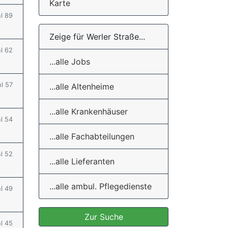
Karte
hl 89
Zeige für Werler Straße...
hl 62
...alle Jobs
hl 57
...alle Altenheime
...alle Krankenhäuser
hl 54
...alle Fachabteilungen
hl 52
...alle Lieferanten
...alle ambul. Pflegedienste
hl 49
Zur Suche
hl 45