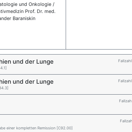
tologie und Onkologie /
ativmedizin Prof. Dr. med.
ander Baraniskin
hien und der Lunge
Fallzah
4.1]
hien und der Lunge
Fallzah
34.3]
Fallzah
Fallza
be einer kompletten Remission [C92.00]