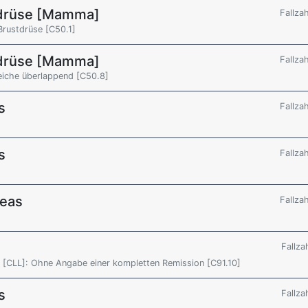
tdrüse [Mamma]
Fallza
Brustdrüse [C50.1]
tdrüse [Mamma]
Fallza
eiche überlappend [C50.8]
s
Fallza
s
Fallza
reas
Fallza
Fallza
 [CLL]: Ohne Angabe einer kompletten Remission [C91.10]
s
Fallza