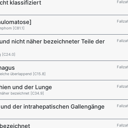
t klassifiziert
Fallza
ulomatose]
Fallza
ymphom [C81.1]
und nicht näher bezeichneter Teile der
Fallza
g [C24.0]
hagus
Fallza
eiche überlappend [C15.8]
hien und der Lunge
Fallza
 näher bezeichnet [C34.9]
 und der intrahepatischen Gallengänge
Fallza
 bezeichnet
Fallza