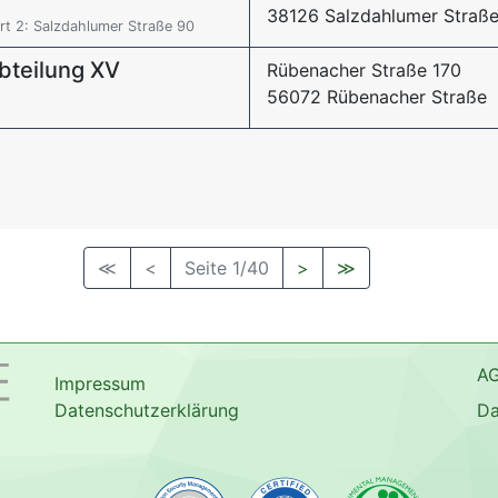
38126 Salzdahlumer Straß
t 2: Salzdahlumer Straße 90
Abteilung XV
Rübenacher Straße 170
56072 Rübenacher Straße
≪
<
Seite 1/40
>
≫
A
Impressum
Datenschutzerklärung
Da