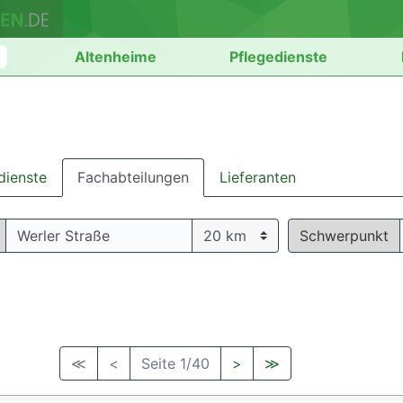
n
Altenheime
Pflegedienste
dienste
Fachabteilungen
Lieferanten
Schwerpunkt
≪
<
Seite 1/40
>
≫