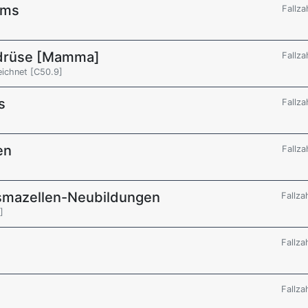
ums
Fallza
tdrüse [Mamma]
Fallza
eichnet [C50.9]
s
Fallza
en
Fallza
smazellen-Neubildungen
Fallza
]
Fallza
Fallza