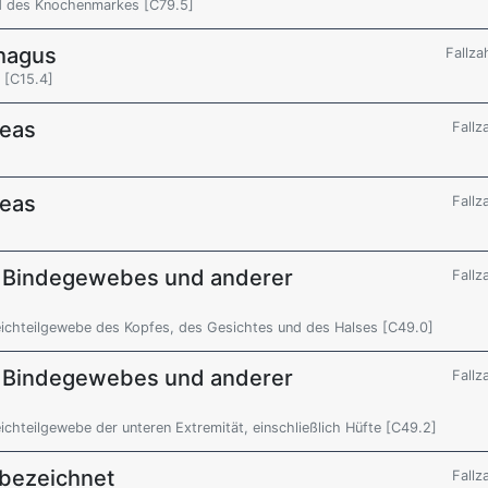
d des Knochenmarkes [C79.5]
hagus
Fallza
 [C15.4]
reas
Fallz
reas
Fallz
n Bindegewebes und anderer
Fallz
ichteilgewebe des Kopfes, des Gesichtes und des Halses [C49.0]
n Bindegewebes und anderer
Fallz
hteilgewebe der unteren Extremität, einschließlich Hüfte [C49.2]
 bezeichnet
Fallz