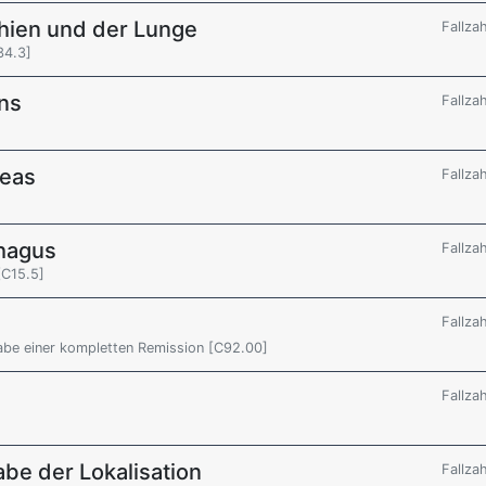
hien und der Lunge
Fallza
34.3]
ns
Fallza
reas
Fallza
hagus
Fallza
[C15.5]
Fallza
be einer kompletten Remission [C92.00]
Fallza
be der Lokalisation
Fallza