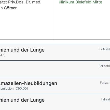
rzt Priv.Doz. Dr. med.
Klinikum Bielefeld Mitte
in Görner
hien und der Lunge
Fallzah
4.1]
Fallzah
smazellen-Neubildungen
Fallza
Remission [C90.00]
hien und der Lunge
Fallza