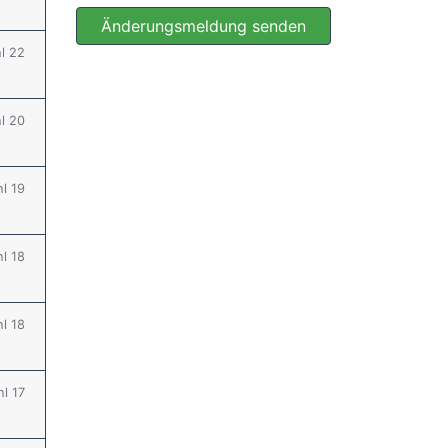
Änderungsmeldung senden
hl 22
hl 20
hl 19
hl 18
hl 18
hl 17