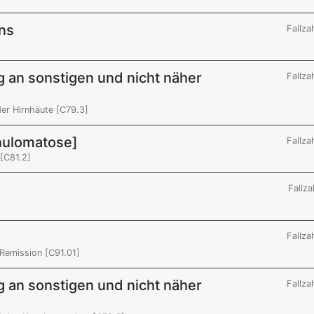
ns
Fallza
 an sonstigen und nicht näher
Fallza
er Hirnhäute [C79.3]
ulomatose]
Fallza
[C81.2]
Fallza
Fallza
 Remission [C91.01]
 an sonstigen und nicht näher
Fallza