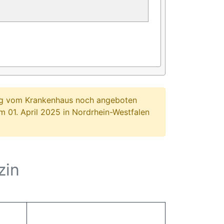
ung vom Krankenhaus noch angeboten
 01. April 2025 in Nordrhein-Westfalen
zin