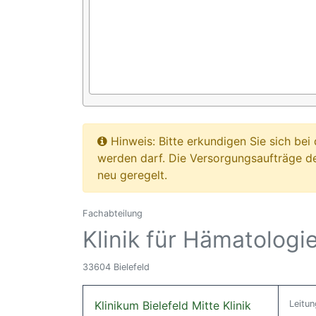
Hinweis: Bitte erkundigen Sie sich b
werden darf. Die Versorgungsaufträge d
neu geregelt.
Fachabteilung
Klinik für Hämatologi
33604 Bielefeld
Klinikum Bielefeld Mitte Klinik
Leitun