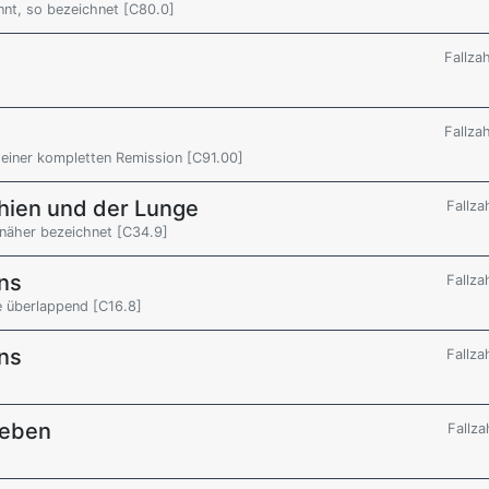
nnt, so bezeichnet [C80.0]
Fallza
Fallza
einer kompletten Remission [C91.00]
hien und der Lunge
Fallza
 näher bezeichnet [C34.9]
ns
Fallza
e überlappend [C16.8]
ns
Fallza
weben
Fallza