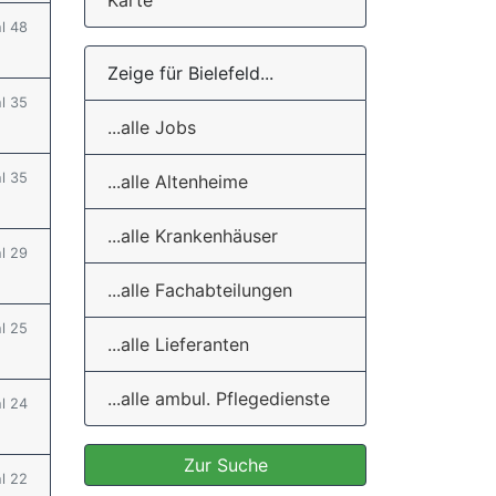
Karte
hl 48
Zeige für Bielefeld...
hl 35
...alle Jobs
hl 35
...alle Altenheime
...alle Krankenhäuser
hl 29
...alle Fachabteilungen
hl 25
...alle Lieferanten
...alle ambul. Pflegedienste
hl 24
Zur Suche
hl 22