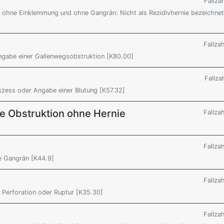
Fallza
be, ohne Einklemmung und ohne Gangrän: Nicht als Rezidivhernie bezeichnet
Fallza
Angabe einer Gallenwegsobstruktion [K80.00]
Fallza
bszess oder Angabe einer Blutung [K57.32]
ale Obstruktion ohne Hernie
Fallza
Fallza
e Gangrän [K44.9]
Fallza
ne Perforation oder Ruptur [K35.30]
Fallza