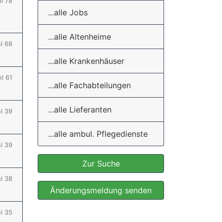
hl 78
...alle Jobs
...alle Altenheime
hl 68
...alle Krankenhäuser
hl 61
...alle Fachabteilungen
...alle Lieferanten
hl 39
...alle ambul. Pflegedienste
hl 39
Zur Suche
hl 38
Änderungsmeldung senden
hl 35