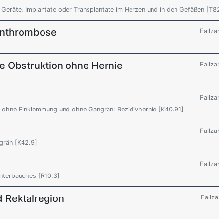
e Geräte, Implantate oder Transplantate im Herzen und in den Gefäßen [T8
enthrombose
Fallza
ale Obstruktion ohne Hernie
Fallza
Fallza
be, ohne Einklemmung und ohne Gangrän: Rezidivhernie [K40.91]
Fallza
grän [K42.9]
Fallza
Unterbauches [R10.3]
d Rektalregion
Fallza