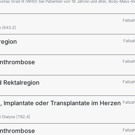
sitas Grad III (WHO) bei Patienten von 18 Jahren und älter, Body-Mass-I
Fallza
 [K43.2]
region
Fallza
enthrombose
Fallza
d Rektalregion
Fallza
, Implantate oder Transplantate im Herzen
Fallza
 Dialyse [T82.4]
enthrombose
Fallza