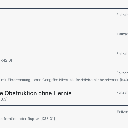
Fallza
Fallza
Fallza
[K42.0]
Fallza
e, mit Einklemmung, ohne Gangrän: Nicht als Rezidivhernie bezeichnet [K4
ale Obstruktion ohne Hernie
Fallza
56.5]
Fallza
 Perforation oder Ruptur [K35.31]