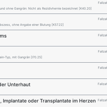
Fallza
 und ohne Gangrän: Nicht als Rezidivhernie bezeichnet [K40.20]
Fallza
 Abszess, ohne Angabe einer Blutung [K57.22]
ums
Fallza
Fallza
ein-Typ, mit Gangrän [I70.25]
Fallza
 der Unterhaut
Fallza
, Implantate oder Transplantate im Herzen
Fallza