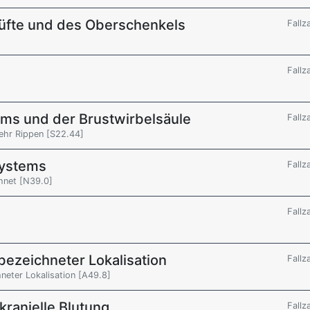
Hüfte und des Oberschenkels
Fallz
Fallz
ums und der Brustwirbelsäule
Fallz
mehr Rippen [S22.44]
systems
Fallz
chnet [N39.0]
Fallz
 bezeichneter Lokalisation
Fallz
hneter Lokalisation [A49.8]
kranielle Blutung
Fallz