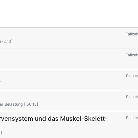
Fallza
S72.10]
Fallza
Fallza
4]
Fallza
er Belastung [I50.13]
rvensystem und das Muskel-Skelett-
Fallza
6]