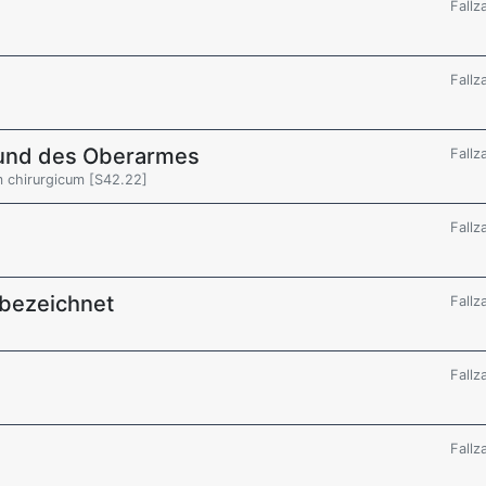
Fallz
Fallz
r und des Oberarmes
Fallz
m chirurgicum [S42.22]
Fallz
 bezeichnet
Fallz
Fallz
Fallz