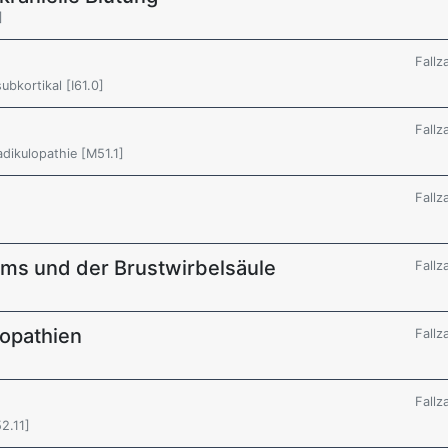
]
Fallz
ubkortikal [I61.0]
Fallz
dikulopathie [M51.1]
Fallz
ums und der Brustwirbelsäule
Fallz
lopathien
Fallz
Fallz
2.11]