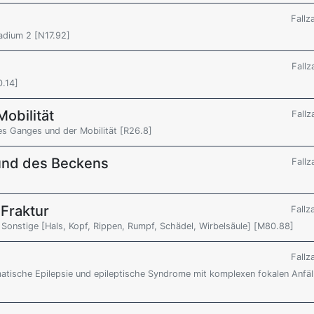
Fallz
adium 2 [N17.92]
Fallz
0.14]
obilität
Fallz
es Ganges und der Mobilität [R26.8]
und des Beckens
Fallz
Fraktur
Fallz
Sonstige [Hals, Kopf, Rippen, Rumpf, Schädel, Wirbelsäule] [M80.88]
Fallz
matische Epilepsie und epileptische Syndrome mit komplexen fokalen Anfäl