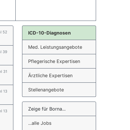
hl 52
ICD-10-Diagnosen
Med. Leistungsangebote
hl 39
Pflegerische Expertisen
hl 31
Ärztliche Expertisen
Stellenangebote
hl 13
Zeige für Borna...
hl 13
...alle Jobs