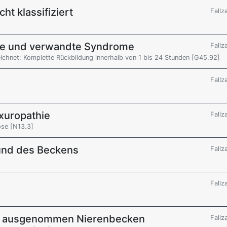
t klassifiziert
Fallz
mie und verwandte Syndrome
Fallz
eichnet: Komplette Rückbildung innerhalb von 1 bis 24 Stunden [G45.92]
Fallz
xuropathie
Fallz
ose [N13.3]
und des Beckens
Fallz
Fallz
e, ausgenommen Nierenbecken
Fallz