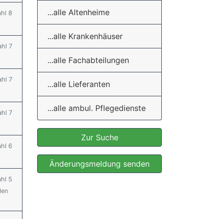
...alle Altenheime
ahl 8
...alle Krankenhäuser
ahl 7
...alle Fachabteilungen
ahl 7
...alle Lieferanten
...alle ambul. Pflegedienste
ahl 7
Zur Suche
ahl 6
Änderungsmeldung senden
ahl 5
len