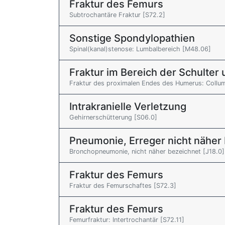
Fraktur des Femurs
Subtrochantäre Fraktur [S72.2]
Sonstige Spondylopathien
Spinal(kanal)stenose: Lumbalbereich [M48.06]
Fraktur im Bereich der Schulte
Fraktur des proximalen Endes des Humerus: Collu
Intrakranielle Verletzung
Gehirnerschütterung [S06.0]
Pneumonie, Erreger nicht näher
Bronchopneumonie, nicht näher bezeichnet [J18.0]
Fraktur des Femurs
Fraktur des Femurschaftes [S72.3]
Fraktur des Femurs
Femurfraktur: Intertrochantär [S72.11]