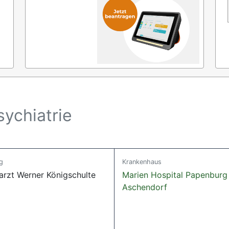
ychiatrie
g
Krankenhaus
arzt Werner Königschulte
Marien Hospital Papenburg
Aschendorf