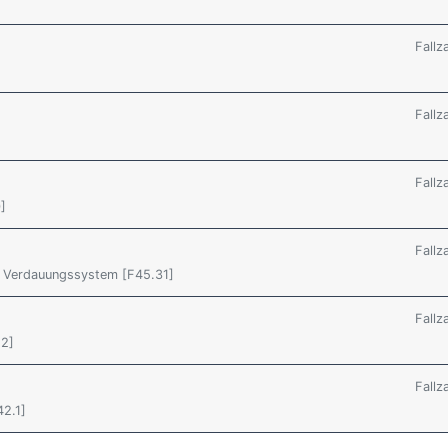
Fallz
Fallz
Fallz
]
Fallz
 Verdauungssystem [F45.31]
Fallz
.2]
Fallz
2.1]