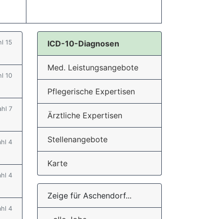
hl 15
ICD-10-Diagnosen
Med. Leistungsangebote
hl 10
Pflegerische Expertisen
ahl 7
Ärztliche Expertisen
Stellenangebote
ahl 4
Karte
ahl 4
Zeige für Aschendorf...
ahl 4