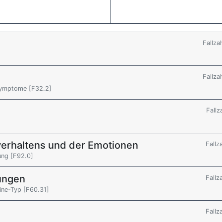
Fallza
Fallza
Symptome [F32.2]
Fallz
verhaltens und der Emotionen
Fallz
ung [F92.0]
rungen
Fallz
line-Typ [F60.31]
Fallz