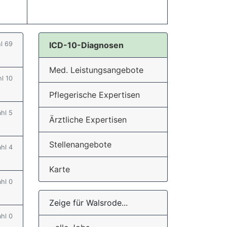
hl 69
ICD-10-Diagnosen
Med. Leistungsangebote
hl 10
Pflegerische Expertisen
ahl 5
Ärztliche Expertisen
Stellenangebote
ahl 4
Karte
ahl 0
Zeige für Walsrode...
ahl 0