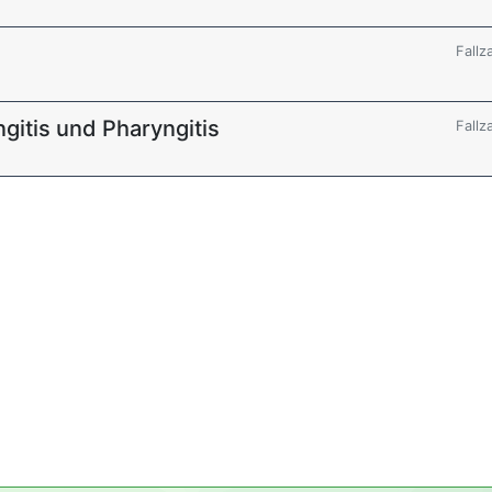
Fallz
gitis und Pharyngitis
Fallz