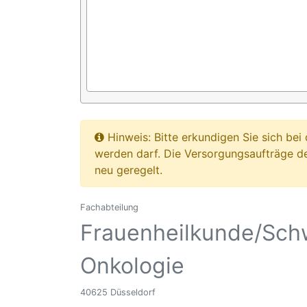
Hinweis: Bitte erkundigen Sie sich b
werden darf. Die Versorgungsaufträge d
neu geregelt.
Fachabteilung
Frauenheilkunde/Schw
Onkologie
40625 Düsseldorf