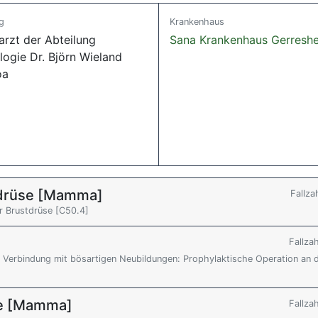
g
Krankenhaus
arzt der Abteilung
Sana Krankenhaus Gerresh
logie Dr. Björn Wieland
oa
tdrüse [Mamma]
Fallza
r Brustdrüse [C50.4]
Fallza
n Verbindung mit bösartigen Neubildungen: Prophylaktische Operation an 
se [Mamma]
Fallza