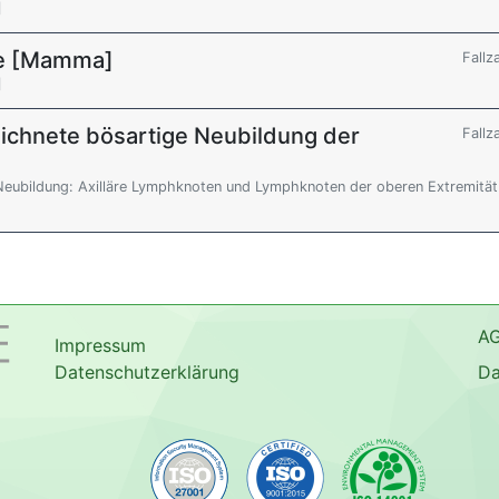
]
se [Mamma]
Fallz
]
ichnete bösartige Neubildung der
Fallz
Neubildung: Axilläre Lymphknoten und Lymphknoten der oberen Extremität
A
Impressum
Datenschutzerklärung
Da