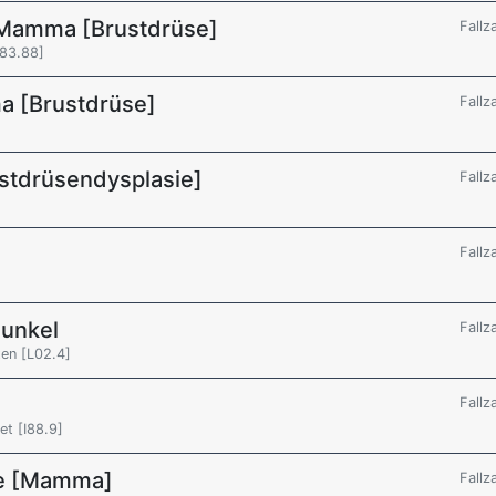
 Mamma [Brustdrüse]
Fallz
83.88]
a [Brustdrüse]
Fallz
stdrüsendysplasie]
Fallz
Fallz
bunkel
Fallz
ten [L02.4]
Fallz
et [I88.9]
se [Mamma]
Fallz