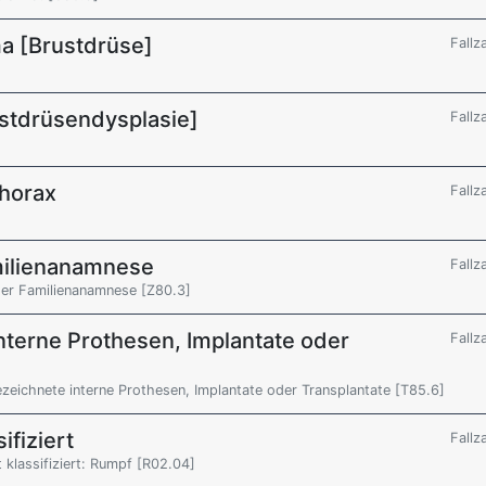
a [Brustdrüse]
Fallz
stdrüsendysplasie]
Fallz
Thorax
Fallz
milienanamnese
Fallz
der Familienanamnese [Z80.3]
nterne Prothesen, Implantate oder
Fallz
eichnete interne Prothesen, Implantate oder Transplantate [T85.6]
ifiziert
Fallz
 klassifiziert: Rumpf [R02.04]