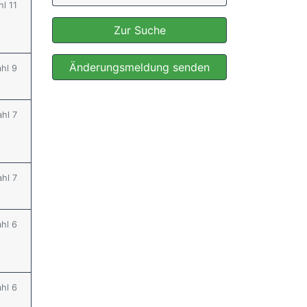
hl 11
Zur Suche
Änderungsmeldung senden
ahl 9
ahl 7
ahl 7
ahl 6
ahl 6