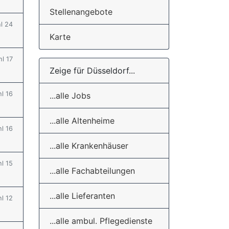
Stellenangebote
hl 24
Karte
hl 17
Zeige für Düsseldorf...
hl 16
...alle Jobs
...alle Altenheime
hl 16
...alle Krankenhäuser
hl 15
...alle Fachabteilungen
...alle Lieferanten
hl 12
...alle ambul. Pflegedienste