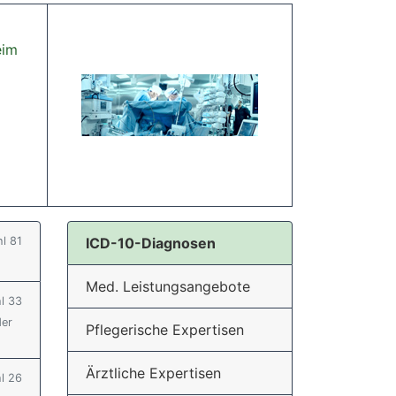
eim
hl 81
ICD-10-Diagnosen
Med. Leistungsangebote
hl 33
der
Pflegerische Expertisen
Ärztliche Expertisen
hl 26