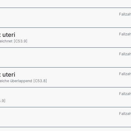
Fallza
 uteri
Fallza
zeichnet [C53.9]
Fallza
 uteri
Fallza
reiche überlappend [C53.8]
Fallza
.9]
Fallza