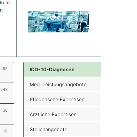
nikum
um
l 455
ICD-10-Diagnosen
Med. Leistungsangebote
l 243
Pflegerische Expertisen
l 136
Ärztliche Expertisen
Stellenangebote
hl 99