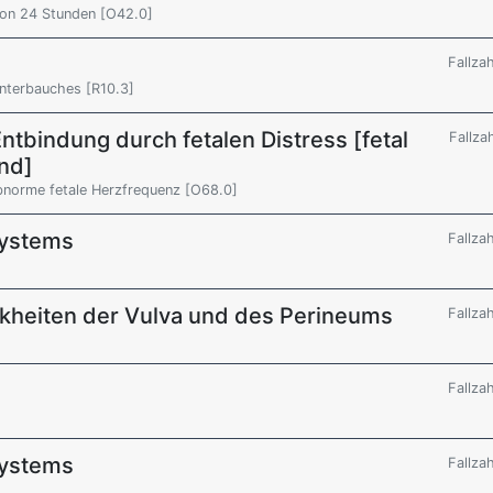
von 24 Stunden [O42.0]
Fallza
Unterbauches [R10.3]
tbindung durch fetalen Distress [fetal
Fallza
and]
bnorme fetale Herzfrequenz [O68.0]
systems
Fallza
nkheiten der Vulva und des Perineums
Fallza
Fallza
systems
Fallza