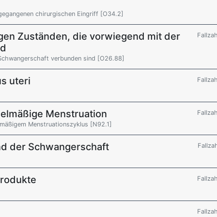
gegangenen chirurgischen Eingriff [O34.2]
igen Zuständen, die vorwiegend mit der
Fallza
nd
 Schwangerschaft verbunden sind [O26.88]
s uteri
Fallza
egelmäßige Menstruation
Fallza
elmäßigem Menstruationszyklus [N92.1]
d der Schwangerschaft
Fallza
produkte
Fallza
Fallza