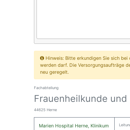
Hinweis: Bitte erkundigen Sie sich b
werden darf. Die Versorgungsaufträge d
neu geregelt.
Fachabteilung
Frauenheilkunde und 
44625 Herne
Marien Hospital Herne, Klinikum
Leitun