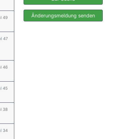
Änderungsmeldung senden
hl 49
hl 47
hl 46
hl 45
hl 38
hl 34