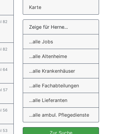
Karte
hl 82
Zeige für Herne...
...alle Jobs
hl 82
...alle Altenheime
hl 64
...alle Krankenhäuser
...alle Fachabteilungen
hl 57
...alle Lieferanten
hl 56
...alle ambul. Pflegedienste
hl 53
Zur Suche