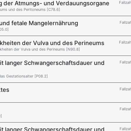
g der Atmungs- und Verdauungsorgane
Fallza
eums und des Peritoneums [C78.6]
 und fetale Mangelernährung
Fallza
05.0]
nkheiten der Vulva und des Perineums
Fallza
nkheiten der Vulva und des Perineums [N90.8]
t langer Schwangerschaftsdauer und
Fallza
as Gestationsalter [P08.2]
ktes
Fallza
Fallza
9]
t langer Schwangerschaftsdauer und
Fallza