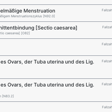
egelmäßige Menstruation
Fallza
mäßigem Menstruationszyklus [N92.0]
nittentbindung [Sectio caesarea]
Fallza
ctio caesarea] [O82]
Fallza
es Ovars, der Tuba uterina und des Lig.
Fallza
es Ovars, der Tuba uterina und des Lig.
Fallza
n [N83.2]
Fallza