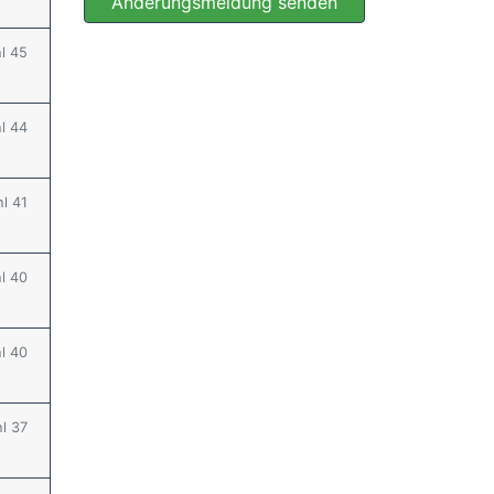
Änderungsmeldung senden
hl 45
hl 44
hl 41
hl 40
hl 40
hl 37