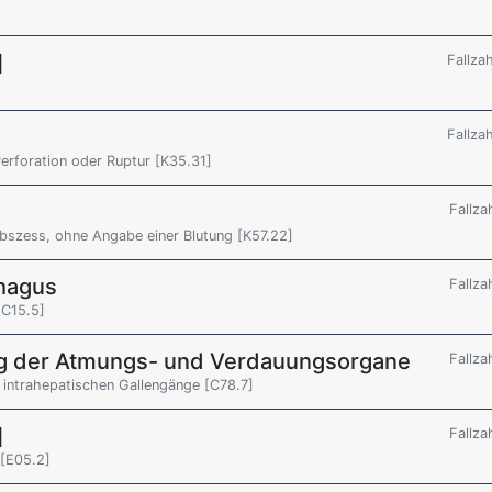
]
Fallza
Fallza
 Perforation oder Ruptur [K35.31]
Fallza
 Abszess, ohne Angabe einer Blutung [K57.22]
hagus
Fallza
[C15.5]
g der Atmungs- und Verdauungsorgane
Fallza
 intrahepatischen Gallengänge [C78.7]
]
Fallza
 [E05.2]