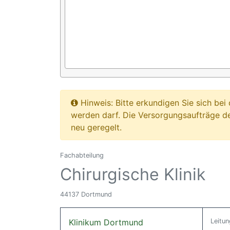
Hinweis: Bitte erkundigen Sie sich b
werden darf. Die Versorgungsaufträge d
neu geregelt.
Fachabteilung
Chirurgische Klinik
44137 Dortmund
Klinikum Dortmund
Leitun