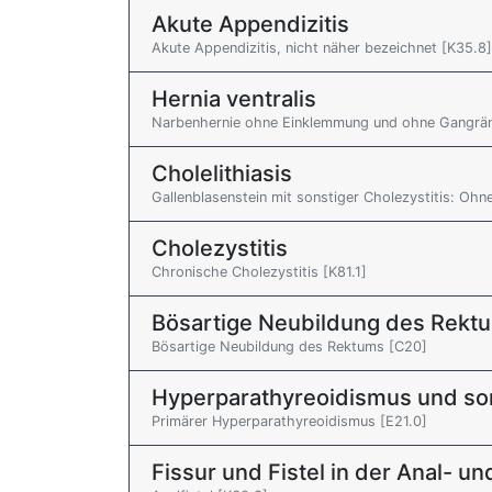
Akute Appendizitis
Akute Appendizitis, nicht näher bezeichnet [K35.8]
Hernia ventralis
Narbenhernie ohne Einklemmung und ohne Gangrän
Cholelithiasis
Gallenblasenstein mit sonstiger Cholezystitis: Oh
Cholezystitis
Chronische Cholezystitis [K81.1]
Bösartige Neubildung des Rekt
Bösartige Neubildung des Rektums [C20]
Hyperparathyreoidismus und so
Primärer Hyperparathyreoidismus [E21.0]
Fissur und Fistel in der Anal- un