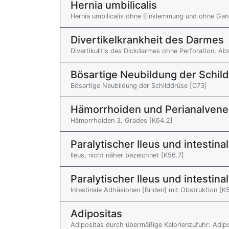
Hernia umbilicalis
Hernia umbilicalis ohne Einklemmung und ohne Gan
Divertikelkrankheit des Darmes
Divertikulitis des Dickdarmes ohne Perforation, A
Bösartige Neubildung der Schil
Bösartige Neubildung der Schilddrüse [C73]
Hämorrhoiden und Perianalven
Hämorrhoiden 3. Grades [K64.2]
Paralytischer Ileus und intestin
Ileus, nicht näher bezeichnet [K56.7]
Paralytischer Ileus und intestin
Intestinale Adhäsionen [Briden] mit Obstruktion [K
Adipositas
Adipositas durch übermäßige Kalorienzufuhr: Adipo