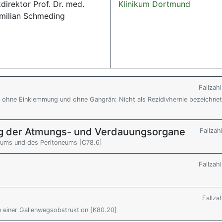
kdirektor Prof. Dr. med.
Klinikum Dortmund
milian Schmeding
Fallzah
be, ohne Einklemmung und ohne Gangrän: Nicht als Rezidivhernie bezeichnet
g der Atmungs- und Verdauungsorgane
Fallzah
eums und des Peritoneums [C78.6]
Fallzah
Fallza
e einer Gallenwegsobstruktion [K80.20]