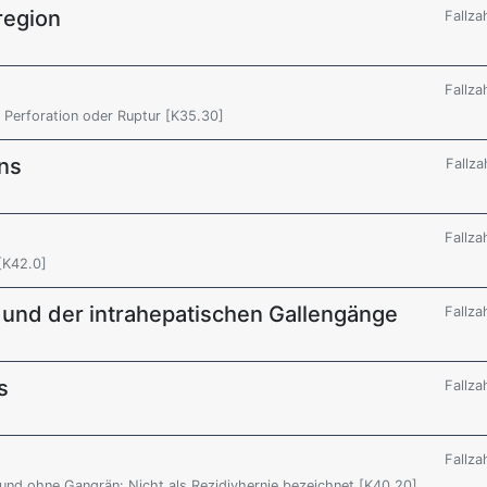
region
Fallza
Fallza
ne Perforation oder Ruptur [K35.30]
ns
Fallza
Fallza
[K42.0]
 und der intrahepatischen Gallengänge
Fallza
s
Fallza
Fallza
 und ohne Gangrän: Nicht als Rezidivhernie bezeichnet [K40.20]