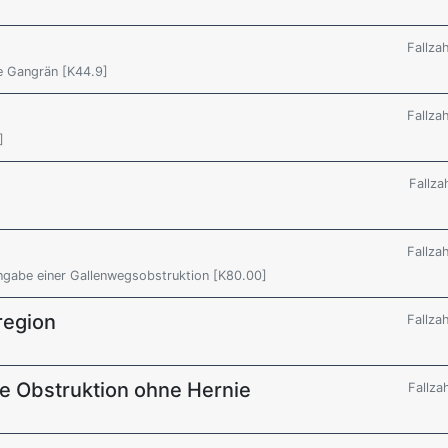
Fallza
e Gangrän [K44.9]
Fallza
]
Fallza
Fallza
Angabe einer Gallenwegsobstruktion [K80.00]
region
Fallza
ale Obstruktion ohne Hernie
Fallza