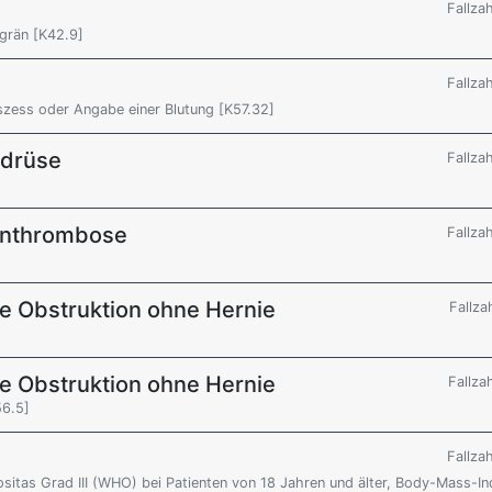
Fallza
grän [K42.9]
Fallza
bszess oder Angabe einer Blutung [K57.32]
ddrüse
Fallza
enthrombose
Fallza
ale Obstruktion ohne Hernie
Fallza
ale Obstruktion ohne Hernie
Fallza
56.5]
Fallza
sitas Grad III (WHO) bei Patienten von 18 Jahren und älter, Body-Mass-I