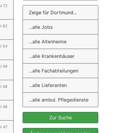
hl 72
Zeige für Dortmund...
hl 62
...alle Jobs
...alle Altenheime
hl 54
...alle Krankenhäuser
hl 49
...alle Fachabteilungen
...alle Lieferanten
hl 48
...alle ambul. Pflegedienste
hl 48
Zur Suche
hl 47