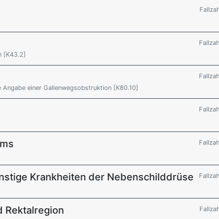
Fallza
Fallza
 [K43.2]
Fallza
ne Angabe einer Gallenwegsobstruktion [K80.10]
Fallza
ums
Fallza
nstige Krankheiten der Nebenschilddrüse
Fallza
d Rektalregion
Fallza