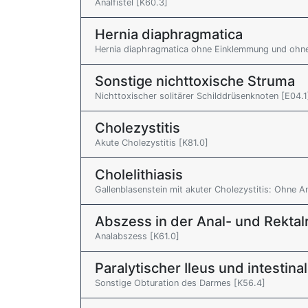
Analfistel [K60.3]
Hernia diaphragmatica
Hernia diaphragmatica ohne Einklemmung und ohn
Sonstige nichttoxische Struma
Nichttoxischer solitärer Schilddrüsenknoten [E04.1
Cholezystitis
Akute Cholezystitis [K81.0]
Cholelithiasis
Gallenblasenstein mit akuter Cholezystitis: Ohne 
Abszess in der Anal- und Rektal
Analabszess [K61.0]
Paralytischer Ileus und intestin
Sonstige Obturation des Darmes [K56.4]