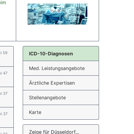
eim
hl 59
ICD-10-Diagnosen
Med. Leistungsangebote
hl 47
Ärztliche Expertisen
hl 37
Stellenangebote
Karte
hl 37
Zeige für Düsseldorf...