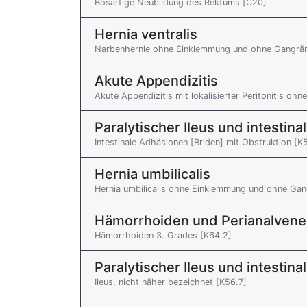
Bösartige Neubildung des Rektums [C20]
Hernia ventralis
Narbenhernie ohne Einklemmung und ohne Gangrän
Akute Appendizitis
Akute Appendizitis mit lokalisierter Peritonitis oh
Paralytischer Ileus und intestin
Intestinale Adhäsionen [Briden] mit Obstruktion [K
Hernia umbilicalis
Hernia umbilicalis ohne Einklemmung und ohne Gan
Hämorrhoiden und Perianalven
Hämorrhoiden 3. Grades [K64.2]
Paralytischer Ileus und intestin
Ileus, nicht näher bezeichnet [K56.7]