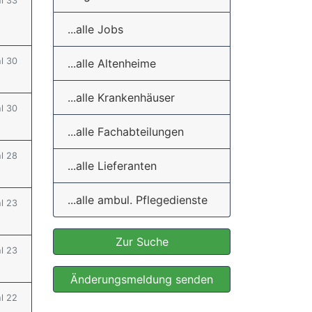
hl 33
...alle Jobs
hl 30
...alle Altenheime
...alle Krankenhäuser
hl 30
...alle Fachabteilungen
hl 28
...alle Lieferanten
...alle ambul. Pflegedienste
hl 23
Zur Suche
hl 23
Änderungsmeldung senden
hl 22