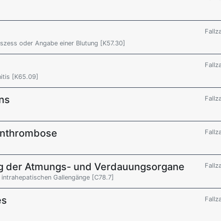
Fallz
bszess oder Angabe einer Blutung [K57.30]
Fallz
itis [K65.09]
ns
Fallz
enthrombose
Fallz
g der Atmungs- und Verdauungsorgane
Fallz
 intrahepatischen Gallengänge [C78.7]
es
Fallz