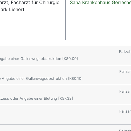
rzt, Facharzt für Chirurgie
Sana Krankenhaus Gerresh
ark Lienert
Fallza
Angabe einer Gallenwegsobstruktion [K80.00]
Fallza
ne Angabe einer Gallenwegsobstruktion [K80.10]
Fallza
bszess oder Angabe einer Blutung [K57.32]
Fallza