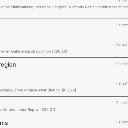
Fallza
be, ohne Einklemmung und ohne Gangrän: Nicht als Rezidivhernie bezeichnet
Fallza
Fallza
e einer Gallenwegsobstruktion [K80.20]
region
Fallza
Fallza
 Abszess, ohne Angabe einer Blutung [K57.22]
Fallza
 Perforation oder Ruptur [K35.31]
ums
Fallza