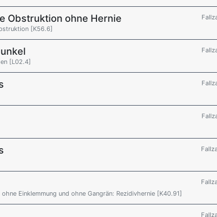
ale Obstruktion ohne Hernie
Fallz
bstruktion [K56.6]
bunkel
Fallz
ten [L02.4]
s
Fallz
Fallz
s
Fallz
Fallz
be, ohne Einklemmung und ohne Gangrän: Rezidivhernie [K40.91]
Fallz