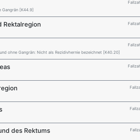
Fallza
e Gangrän [K44.9]
d Rektalregion
Fallza
Fallza
 und ohne Gangrän: Nicht als Rezidivhernie bezeichnet [K40.20]
reas
Fallza
region
Fallz
s
Fallz
 und des Rektums
Fallz