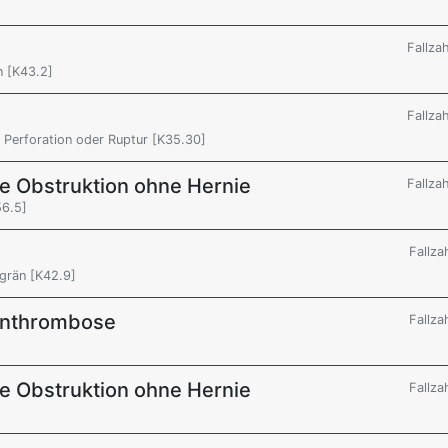
Fallza
 [K43.2]
Fallza
ne Perforation oder Ruptur [K35.30]
ale Obstruktion ohne Hernie
Fallza
56.5]
Fallza
grän [K42.9]
enthrombose
Fallza
ale Obstruktion ohne Hernie
Fallza