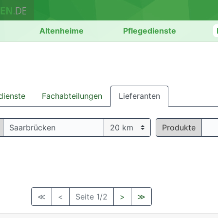
n
Altenheime
Pflegedienste
dienste
Fachabteilungen
Lieferanten
Produkte
≪
<
Seite 1/2
>
≫