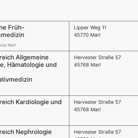
che Früh-
Lipper Weg 11
rsmedizin
45770 Marl
sus Marl
ereich Allgemeine
Hervester Straße 57
ie, Hämatologie und
45768 Marl
ativmedizin
ereich Kardiologie und
Hervester Straße 57
45768 Marl
ereich Nephrologie
Hervester Straße 57