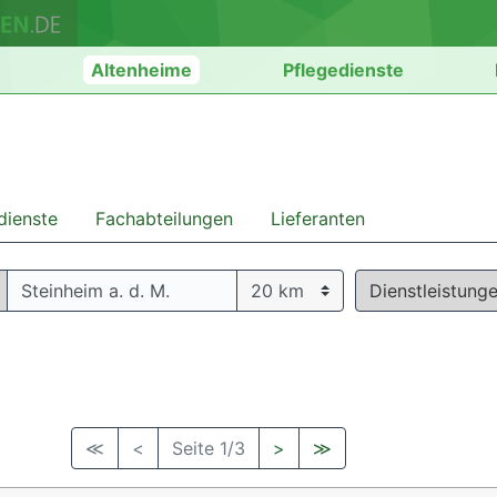
n
Altenheime
Pflegedienste
dienste
Fachabteilungen
Lieferanten
Dienstleistung
≪
<
Seite 1/3
>
≫