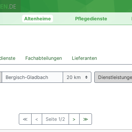
n
Altenheime
Pflegedienste
dienste
Fachabteilungen
Lieferanten
Dienstleistung
≪
<
Seite 1/2
>
≫