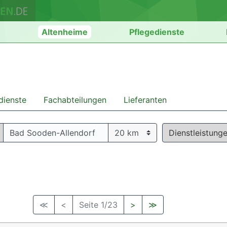
n
Altenheime
Pflegedienste
dienste
Fachabteilungen
Lieferanten
Dienstleistung
≪
<
Seite 1/23
>
≫