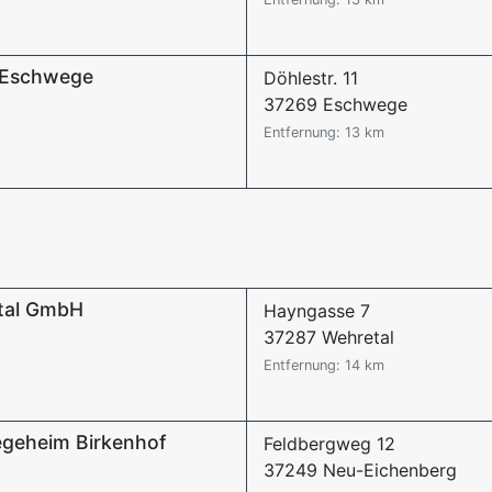
 Eschwege
Döhlestr. 11
37269 Eschwege
Entfernung: 13 km
etal GmbH
Hayngasse 7
37287 Wehretal
Entfernung: 14 km
egeheim Birkenhof
Feldbergweg 12
37249 Neu-Eichenberg