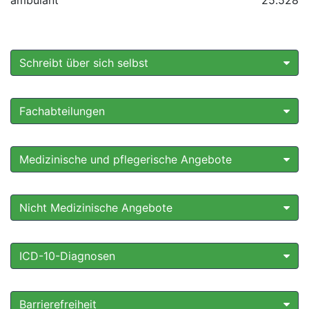
ambulant
25.528
Schreibt über sich selbst
Fachabteilungen
Medizinische und pflegerische Angebote
Nicht Medizinische Angebote
ICD-10-Diagnosen
Barrierefreiheit