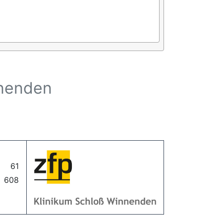
nnenden
61
608