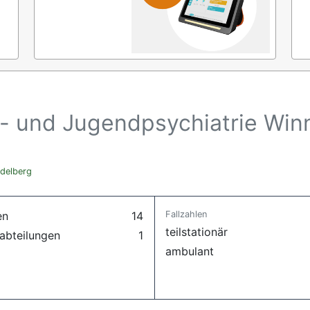
er- und Jugendpsychiatrie Wi
idelberg
en
14
Fallzahlen
teilstationär
abteilungen
1
ambulant