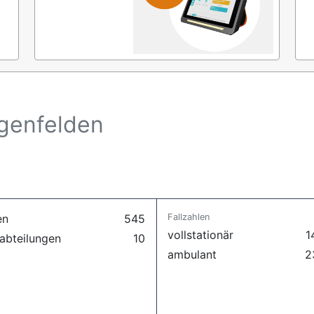
ggenfelden
en
545
Fallzahlen
vollstationär
1
abteilungen
10
ambulant
2