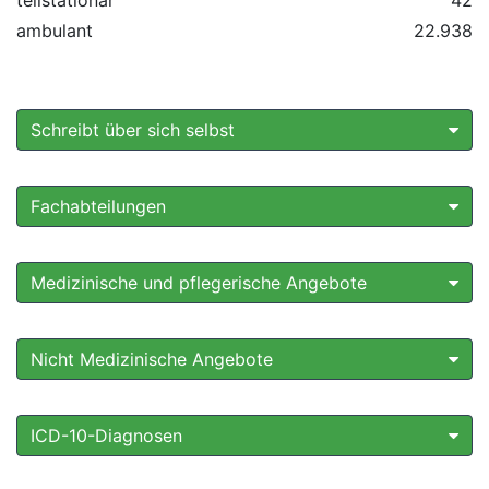
teilstationär
42
ambulant
22.938
Schreibt über sich selbst
Fachabteilungen
Medizinische und pflegerische Angebote
Nicht Medizinische Angebote
ICD-10-Diagnosen