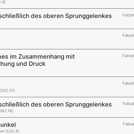
3.4]
nschließlich des oberen Sprunggelenkes
Fallza
Fallza
ebes im Zusammenhang mit
Fallza
hung und Druck
Fallza
[S52.01]
nschließlich des oberen Sprunggelenkes
Fallza
[S82.18]
bunkel
Fallza
ten [L02.4]