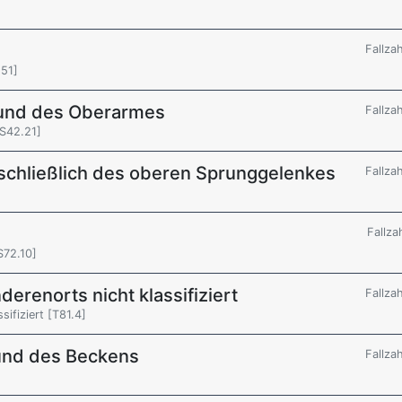
Fallza
.51]
r und des Oberarmes
Fallza
[S42.21]
nschließlich des oberen Sprunggelenkes
Fallza
Fallza
S72.10]
derenorts nicht klassifiziert
Fallza
sifiziert [T81.4]
und des Beckens
Fallza