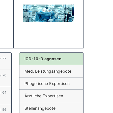
hl 97
ICD-10-Diagnosen
Med. Leistungsangebote
hl 70
Pflegerische Expertisen
hl 64
Ärztliche Expertisen
Stellenangebote
hl 56