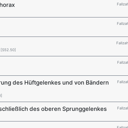
Thorax
Fallza
Fallza
Fallza
t [S52.50]
Fallza
rung des Hüftgelenkes und von Bändern
Fallza
0]
nschließlich des oberen Sprunggelenkes
Fallza
Fallza