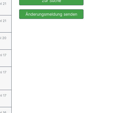
Zur Suche
hl 21
Änderungsmeldung senden
hl 21
hl 20
hl 17
hl 17
hl 17
hl 16