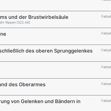
ums und der Brustwirbelsäule
Fallza
mehr Rippen [S22.44]
one
Fallza
nschließlich des oberen Sprunggelenkes
Fallza
Fallza
r und des Oberarmes
Fallza
rung von Gelenken und Bändern in
Fallza