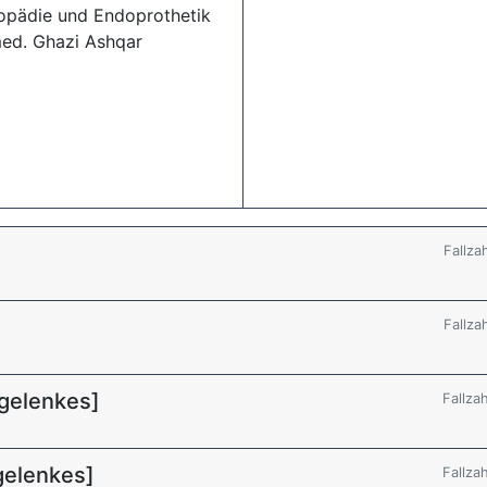
opädie und Endoprothetik
med. Ghazi Ashqar
Fallza
Fallza
gelenkes]
Fallza
gelenkes]
Fallza