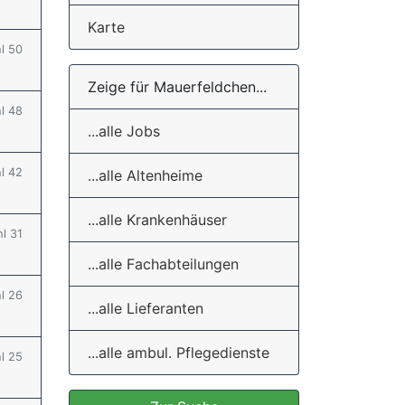
Karte
hl 50
Zeige für Mauerfeldchen...
hl 48
...alle Jobs
hl 42
...alle Altenheime
...alle Krankenhäuser
hl 31
...alle Fachabteilungen
hl 26
...alle Lieferanten
...alle ambul. Pflegedienste
hl 25