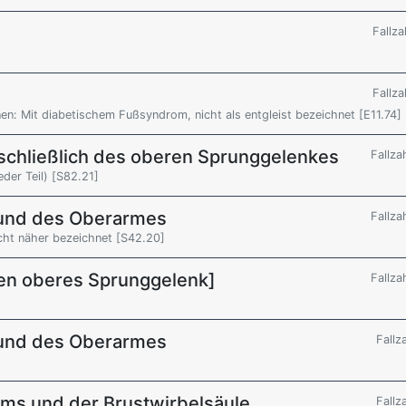
Fallza
Fallza
nen: Mit diabetischem Fußsyndrom, nicht als entgleist bezeichnet [E11.74]
nschließlich des oberen Sprunggelenkes
Fallza
eder Teil) [S82.21]
r und des Oberarmes
Fallza
cht näher bezeichnet [S42.20]
en oberes Sprunggelenk]
Fallza
r und des Oberarmes
Fallz
ums und der Brustwirbelsäule
Fallz