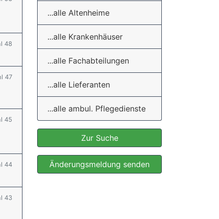
...alle Altenheime
...alle Krankenhäuser
hl 48
...alle Fachabteilungen
hl 47
...alle Lieferanten
...alle ambul. Pflegedienste
hl 45
Zur Suche
Änderungsmeldung senden
hl 44
hl 43