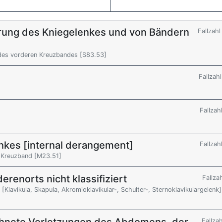
rung des Kniegelenkes und von Bändern
Fallzah
 des vorderen Kreuzbandes [S83.53]
Fallzah
Fallzah
nkes [internal derangement]
Fallzah
s Kreuzband [M23.51]
renorts nicht klassifiziert
Fallza
 [Klavikula, Skapula, Akromioklavikular-, Schulter-, Sternoklavikulargelenk]
Fallza