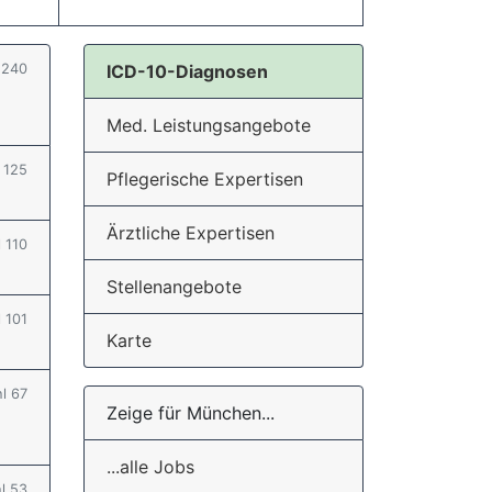
l 240
ICD-10-Diagnosen
Med. Leistungsangebote
l 125
Pflegerische Expertisen
Ärztliche Expertisen
l 110
Stellenangebote
l 101
Karte
hl 67
Zeige für München...
...alle Jobs
hl 53