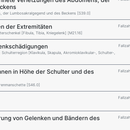
chnete Verletzungen des Abdomens, der
eckens
, der Lumbosakralgegend und des Beckens [S39.0]
n der Extremitäten
Fallza
terschenkel [Fibula, Tibia, Kniegelenk] [M21.16]
lenkschädigungen
Fallza
 Schulterregion [Klavikula, Skapula, Akromioklavikular-, Schulter-,
nen in Höhe der Schulter und des
Fallza
orenmanschette [S46.0]
Fallza
rrung von Gelenken und Bändern des
Fallza