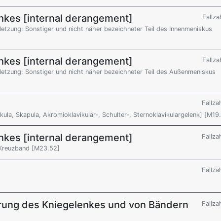
nkes [internal derangement]
Fallza
letzung: Sonstiger und nicht näher bezeichneter Teil des Innenmeniskus
nkes [internal derangement]
Fallza
letzung: Sonstiger und nicht näher bezeichneter Teil des Außenmeniskus
Fallza
ula, Skapula, Akromioklavikular-, Schulter-, Sternoklavikulargelenk] [M19
nkes [internal derangement]
Fallza
s Kreuzband [M23.52]
Fallza
rung des Kniegelenkes und von Bändern
Fallza