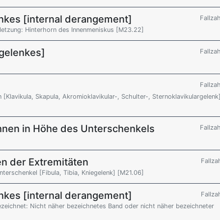
nkes [internal derangement]
Fallza
rletzung: Hinterhorn des Innenmeniskus [M23.22]
gelenkes]
Fallza
Fallza
[Klavikula, Skapula, Akromioklavikular-, Schulter-, Sternoklavikulargelenk
hnen in Höhe des Unterschenkels
Fallza
n der Extremitäten
Fallza
Unterschenkel [Fibula, Tibia, Kniegelenk] [M21.06]
nkes [internal derangement]
Fallza
zeichnet: Nicht näher bezeichnetes Band oder nicht näher bezeichneter