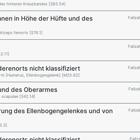
des hinteren Kreuzbandes [S83.54]
nen in Höhe der Hüfte und des
Fallza
riceps femoris [S76.1]
Fallza
2.11]
renorts nicht klassifiziert
Fallza
erarm [Humerus, Ellenbogengelenk] [M25.62]
r und des Oberarmes
Fallza
m scapulae [S42.14]
rung des Ellenbogengelenkes und von
Fallza
3.3]
renorts nicht klassifiziert
Fallz