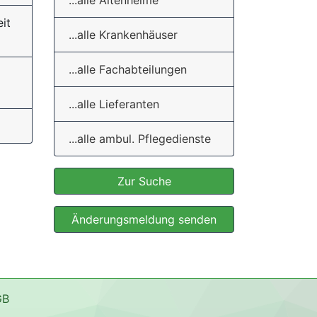
...alle Altenheime
it
...alle Krankenhäuser
...alle Fachabteilungen
...alle Lieferanten
...alle ambul. Pflegedienste
Zur Suche
Änderungsmeldung senden
GB