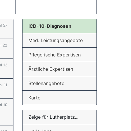
hl 57
ICD-10-Diagnosen
Med. Leistungsangebote
hl 22
Pflegerische Expertisen
hl 13
Ärztliche Expertisen
Stellenangebote
hl 11
Karte
hl 10
Zeige für Lutherplatz...