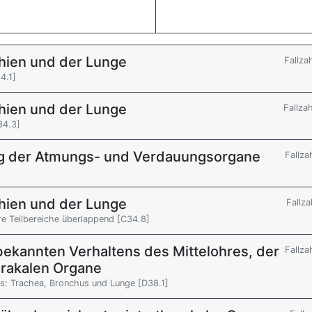
hien und der Lunge
Fallza
4.1]
hien und der Lunge
Fallza
34.3]
g der Atmungs- und Verdauungsorgane
Fallza
]
hien und der Lunge
Fallza
e Teilbereiche überlappend [C34.8]
ekannten Verhaltens des Mittelohres, der
Fallza
orakalen Organe
s: Trachea, Bronchus und Lunge [D38.1]