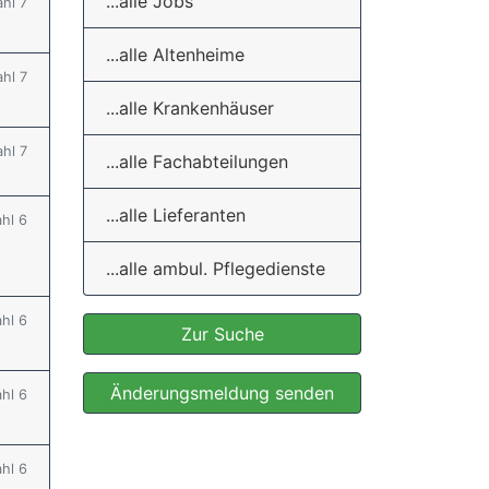
...alle Jobs
ahl 7
...alle Altenheime
ahl 7
...alle Krankenhäuser
ahl 7
...alle Fachabteilungen
...alle Lieferanten
ahl 6
...alle ambul. Pflegedienste
ahl 6
Zur Suche
Änderungsmeldung senden
ahl 6
ahl 6