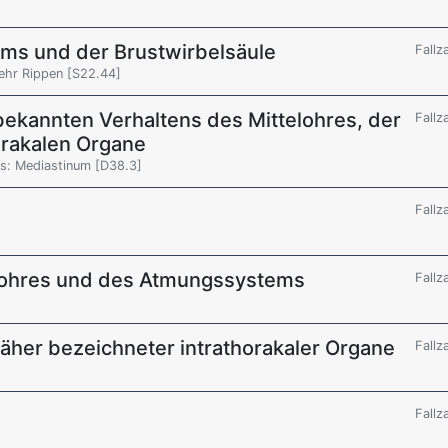
ums und der Brustwirbelsäule
Fallz
mehr Rippen [S22.44]
ekannten Verhaltens des Mittelohres, der
Fallz
orakalen Organe
s: Mediastinum [D38.3]
Fallz
elohres und des Atmungssystems
Fallz
näher bezeichneter intrathorakaler Organe
Fallz
Fallz