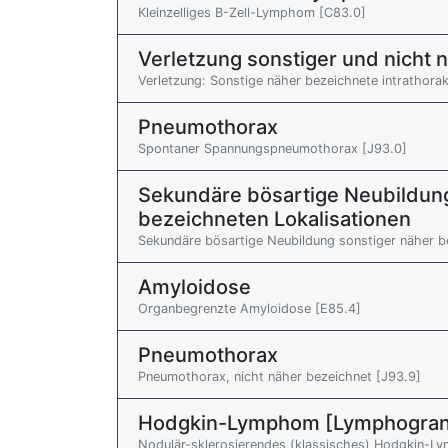
Kleinzelliges B-Zell-Lymphom [C83.0]
Verletzung sonstiger und nicht 
Verletzung: Sonstige näher bezeichnete intrathora
Pneumothorax
Spontaner Spannungspneumothorax [J93.0]
Sekundäre bösartige Neubildung
bezeichneten Lokalisationen
Sekundäre bösartige Neubildung sonstiger näher b
Amyloidose
Organbegrenzte Amyloidose [E85.4]
Pneumothorax
Pneumothorax, nicht näher bezeichnet [J93.9]
Hodgkin-Lymphom [Lymphogran
Nodulär-sklerosierendes (klassisches) Hodgkin-L