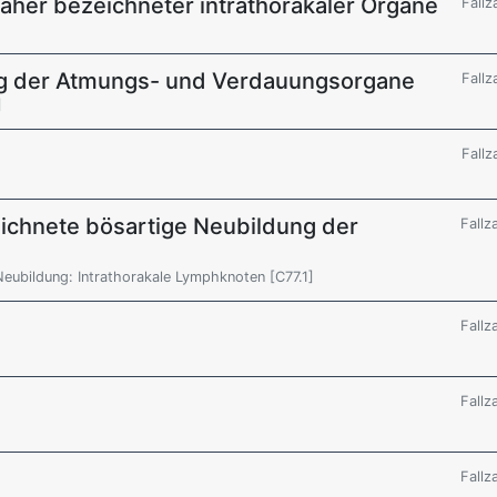
näher bezeichneter intrathorakaler Organe
Fallz
g der Atmungs- und Verdauungsorgane
Fallz
]
Fallz
ichnete bösartige Neubildung der
Fallz
eubildung: Intrathorakale Lymphknoten [C77.1]
Fallz
Fallz
Fallz