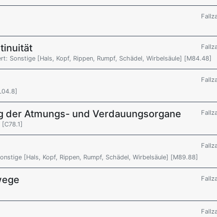
Fallz
inuität
Fallz
ert: Sonstige [Hals, Kopf, Rippen, Rumpf, Schädel, Wirbelsäule] [M84.48]
Fallz
L04.8]
g der Atmungs- und Verdauungsorgane
Fallz
 [C78.1]
Fallz
nstige [Hals, Kopf, Rippen, Rumpf, Schädel, Wirbelsäule] [M89.88]
wege
Fallz
Fallz