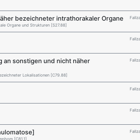
näher bezeichneter intrathorakaler Organe
Fallz
kale Organe und Strukturen [S27.88]
Fallz
 an sonstigen und nicht näher
Fallz
ezeichneter Lokalisationen [C79.88]
Fallz
Fallz
ulomatose]
Fallz
ymphom [C81.1]