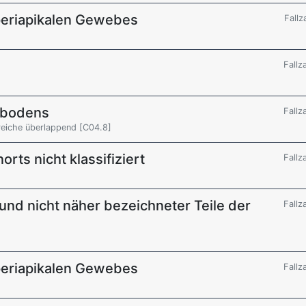
periapikalen Gewebes
Fallz
Fallz
dbodens
Fallz
reiche überlappend [C04.8]
ts nicht klassifiziert
Fallz
und nicht näher bezeichneter Teile der
Fallz
periapikalen Gewebes
Fallz