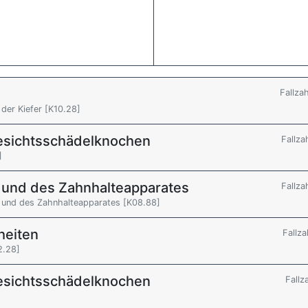
Fallza
der Kiefer [K10.28]
Gesichtsschädelknochen
Fallza
]
 und des Zahnhalteapparates
Fallza
e und des Zahnhalteapparates [K08.88]
heiten
Fallza
2.28]
Gesichtsschädelknochen
Fallz