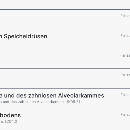
Fallz
n Speicheldrüsen
Fallz
Fallz
Fallz
va und des zahnlosen Alveolarkammes
Fallz
va und des zahnlosen Alveolarkammes [K06.8]
dbodens
Fallz
ns [C04.0]