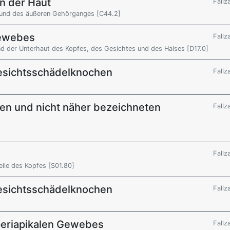
n der Haut
Fallz
 und des äußeren Gehörganges [C44.2]
gewebes
Fallz
d der Unterhaut des Kopfes, des Gesichtes und des Halses [D17.0]
Gesichtsschädelknochen
Fallz
gen und nicht näher bezeichneten
Fallz
Fallz
ile des Kopfes [S01.80]
Gesichtsschädelknochen
Fallz
periapikalen Gewebes
Fallz