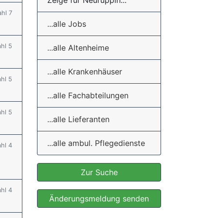
Zeige für Neuruppin...
ahl 7
...alle Jobs
ahl 5
...alle Altenheime
...alle Krankenhäuser
ahl 5
...alle Fachabteilungen
ahl 5
...alle Lieferanten
...alle ambul. Pflegedienste
ahl 4
Zur Suche
ahl 4
Änderungsmeldung senden