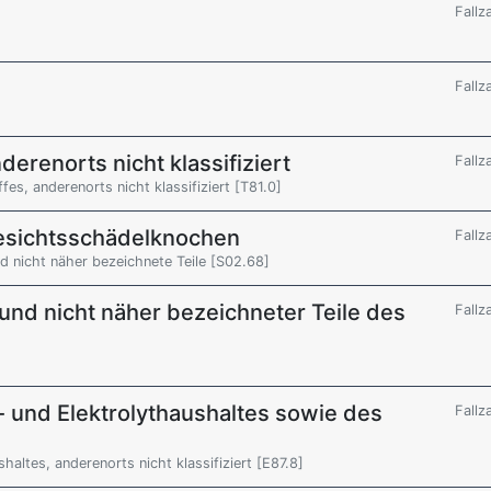
Fallz
Fallz
derenorts nicht klassifiziert
Fallz
es, anderenorts nicht klassifiziert [T81.0]
Gesichtsschädelknochen
Fallz
d nicht näher bezeichnete Teile [S02.68]
und nicht näher bezeichneter Teile des
Fallz
 und Elektrolythaushaltes sowie des
Fallz
altes, anderenorts nicht klassifiziert [E87.8]