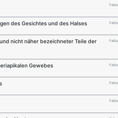
Fallz
ngen des Gesichtes und des Halses
Fallz
und nicht näher bezeichneter Teile der
Fallz
periapikalen Gewebes
Fallz
s
Fallz
Fallz