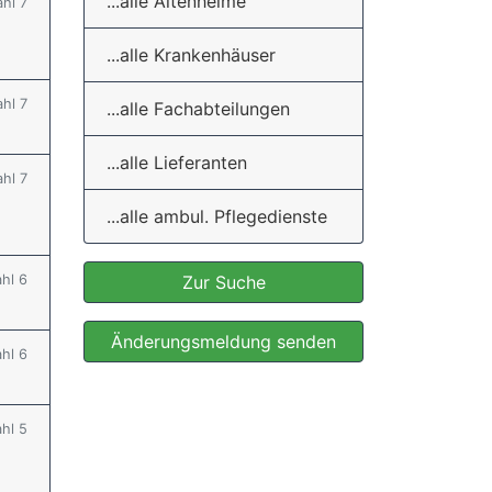
...alle Altenheime
ahl 7
...alle Krankenhäuser
ahl 7
...alle Fachabteilungen
...alle Lieferanten
ahl 7
...alle ambul. Pflegedienste
ahl 6
Zur Suche
Änderungsmeldung senden
ahl 6
ahl 5