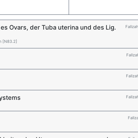
es Ovars, der Tuba uterina und des Lig.
Fallza
n [N83.2]
Fallza
Fallza
systems
Fallza
Fallz