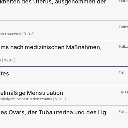
nkheiten des Uterus, ausgenommen der
Fallz
Fallz
Unterbauches [R10.3]
tems nach medizinischen Maßnahmen,
Fallz
e [N99.3]
ktes
Fallz
egelmäßige Menstruation
Fallz
elmäßigem Menstruationszyklus [N92.1]
es Ovars, der Tuba uterina und des Lig.
Fallz