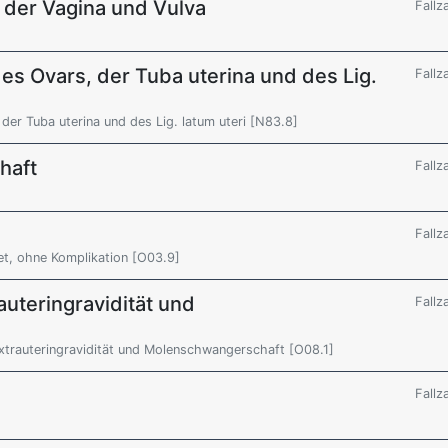
 der Vagina und Vulva
Fallz
es Ovars, der Tuba uterina und des Lig.
Fallz
der Tuba uterina und des Lig. latum uteri [N83.8]
haft
Fallz
Fallz
et, ohne Komplikation [O03.9]
auteringravidität und
Fallz
xtrauteringravidität und Molenschwangerschaft [O08.1]
Fallz