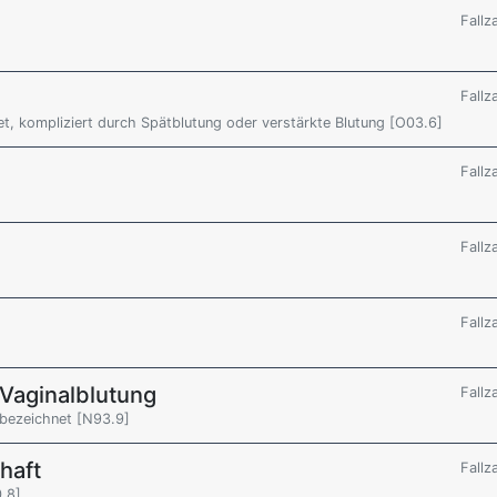
Fallz
Fallz
t, kompliziert durch Spätblutung oder verstärkte Blutung [O03.6]
Fallz
Fallz
Fallz
Vaginalblutung
Fallz
 bezeichnet [N93.9]
haft
Fallz
.8]