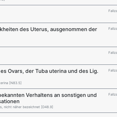
Fallz
nkheiten des Uterus, ausgenommen der
Fallz
Fallz
es Ovars, der Tuba uterina und des Lig.
Fallz
terina [N83.5]
ekannten Verhaltens an sonstigen und
Fallz
sationen
s, nicht näher bezeichnet [D48.9]