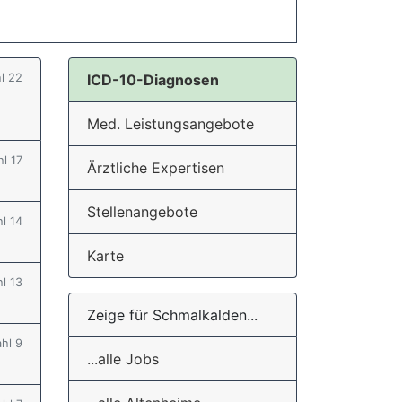
hl 22
ICD-10-Diagnosen
Med. Leistungsangebote
hl 17
Ärztliche Expertisen
Stellenangebote
hl 14
Karte
hl 13
Zeige für Schmalkalden...
ahl 9
...alle Jobs