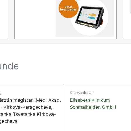
kunde
g
Krankenhaus
ärztin magistar (Med. Akad.
Elisabeth Klinikum
a) Kirkova-Karagecheva,
Schmalkalden GmbH
tanka Tsvetanka Kirkova-
gecheva