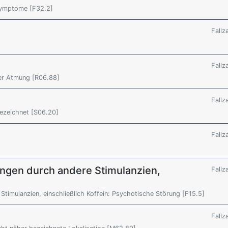
Symptome [F32.2]
Fallz
Fallz
der Atmung [R06.88]
Fallz
bezeichnet [S06.20]
Fallz
ngen durch andere Stimulanzien,
Fallz
timulanzien, einschließlich Koffein: Psychotische Störung [F15.5]
Fallz