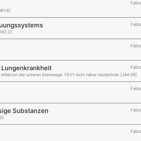
Fallz
I61.6]
auungssystems
Fallz
[K92.2]
Fallz
e Lungenkrankheit
Fallz
 Infektion der unteren Atemwege: FEV1 nicht näher bezeichnet [J44.09]
Fallz
sige Substanzen
Fallz
0]
Fallz