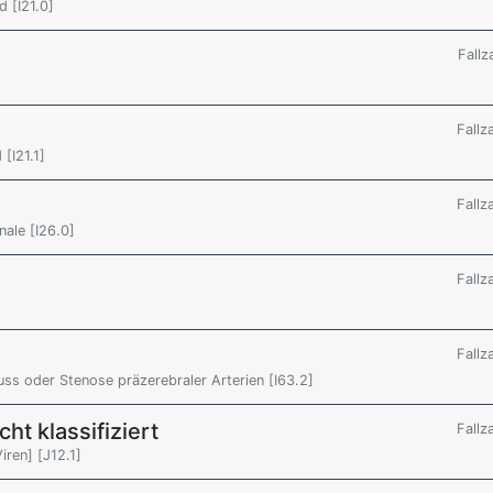
 [I21.0]
Fallz
Fallz
[I21.1]
Fallz
ale [I26.0]
Fallz
Fallz
uss oder Stenose präzerebraler Arterien [I63.2]
t klassifiziert
Fallz
ren] [J12.1]