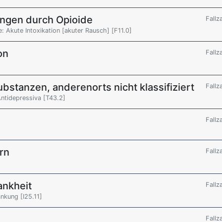
ungen durch Opioide
Fallz
 Akute Intoxikation [akuter Rausch] [F11.0]
on
Fallz
bstanzen, anderenorts nicht klassifiziert
Fallz
Antidepressiva [T43.2]
Fallz
rn
Fallz
ankheit
Fallz
nkung [I25.11]
Fallz