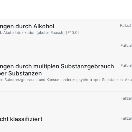
ngen durch Alkohol
Fallza
 Akute Intoxikation [akuter Rausch] [F10.0]
Fallza
ungen durch multiplen Substanzgebrauch
Fallza
per Substanzen
len Substanzgebrauch und Konsum anderer psychotroper Substanzen: Aku
Fallza
t klassifiziert
Fallza