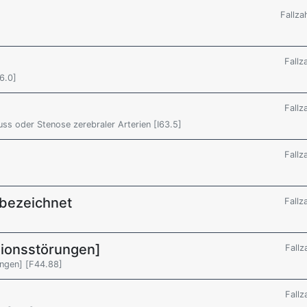
Fallza
Fallz
6.0]
Fallz
uss oder Stenose zerebraler Arterien [I63.5]
Fallz
 bezeichnet
Fallz
sionsstörungen]
Fallz
ungen] [F44.88]
Fallz