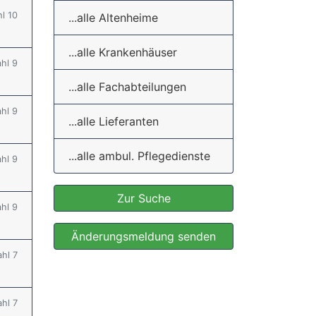
hl 10
...alle Altenheime
...alle Krankenhäuser
ahl 9
...alle Fachabteilungen
ahl 9
...alle Lieferanten
...alle ambul. Pflegedienste
ahl 9
Zur Suche
ahl 9
Änderungsmeldung senden
ahl 7
ahl 7