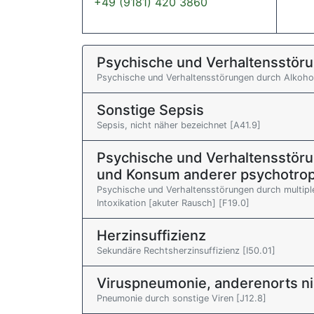
+49 (9181) 420 3860
Psychische und Verhaltensstöru
Psychische und Verhaltensstörungen durch Alkohol:
Sonstige Sepsis
Sepsis, nicht näher bezeichnet [A41.9]
Psychische und Verhaltensstör
und Konsum anderer psychotro
Psychische und Verhaltensstörungen durch multip
Intoxikation [akuter Rausch] [F19.0]
Herzinsuffizienz
Sekundäre Rechtsherzinsuffizienz [I50.01]
Viruspneumonie, anderenorts nich
Pneumonie durch sonstige Viren [J12.8]