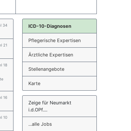
hl 34
ICD-10-Diagnosen
Pflegerische Expertisen
hl 21
Ärztliche Expertisen
hl 18
Stellenangebote
te
Karte
hl 16
Zeige für Neumarkt
i.d.OPf....
hl 10
...alle Jobs