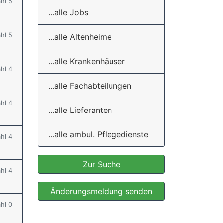
ahl 5
...alle Jobs
ahl 5
...alle Altenheime
...alle Krankenhäuser
ahl 4
...alle Fachabteilungen
ahl 4
...alle Lieferanten
...alle ambul. Pflegedienste
ahl 4
Zur Suche
ahl 4
Änderungsmeldung senden
ahl 0