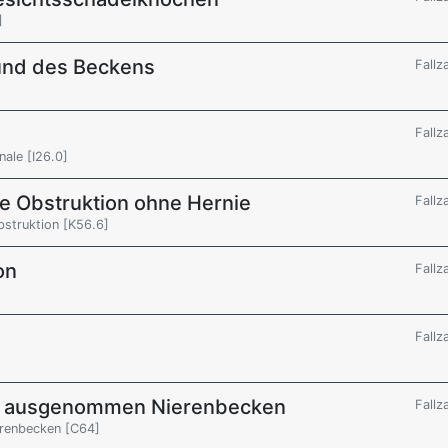
]
und des Beckens
Fallz
Fallz
ale [I26.0]
ale Obstruktion ohne Hernie
Fallz
bstruktion [K56.6]
on
Fallz
]
Fallz
e, ausgenommen Nierenbecken
Fallz
erenbecken [C64]