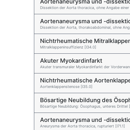
Aortenaneurysma und -dissekti
Dissektion der Aorta thoracica, ohne Angabe einer 
Aortenaneurysma und -dissekti
Dissektion der Aorta, thorakoabdominal, ohne Anga
Nichtrheumatische Mitralklappe
Mitralklappeninsuffizienz [I34.0]
Akuter Myokardinfarkt
Akuter transmuraler Myokardinfarkt der Vorderwand
Nichtrheumatische Aortenklapp
Aortenklappenstenose [I35.0]
Bösartige Neubildung des Ösop
Bösartige Neubildung: Ösophagus, unteres Drittel 
Aortenaneurysma und -dissekti
Aneurysma der Aorta thoracica, rupturiert [I71.1]