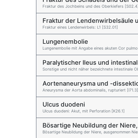
Fraktur des Jochbeins und des Oberkiefers [S02.4
Fraktur der Lendenwirbelsäule 
Fraktur eines Lendenwirbels: L1 [S32.01]
Lungenembolie
Lungenembolie mit Angabe eines akuten Cor pulmon
Paralytischer Ileus und intestin
Sonstige und nicht näher bezeichnete intestinale O
Aortenaneurysma und -dissekti
Aneurysma der Aorta abdominalis, rupturiert [I71.3
Ulcus duodeni
Ulcus duodeni: Akut, mit Perforation [K26.1]
Bösartige Neubildung der Nier
Bösartige Neubildung der Niere, ausgenommen Ni