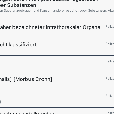
per Substanzen
len Substanzgebrauch und Konsum anderer psychotroper Substanzen: Aku
näher bezeichneter intrathorakaler Organe
Fallz
t klassifiziert
Fallz
Fallz
onalis] [Morbus Crohn]
Fallz
Fallz
]
Gesichtsschädelknochen
Fallz