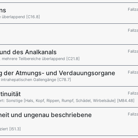
ns
Fallz
e überlappend [C16.8]
Fallz
und des Analkanals
Fallz
 mehrere Teilbereiche überlappend [C21.8]
g der Atmungs- und Verdauungsorgane
Fallz
 intrahepatischen Gallengänge [C78.7]
inuität
Fallz
ert: Sonstige [Hals, Kopf, Rippen, Rumpf, Schädel, Wirbelsäule] [M84.48]
heit und ungenau beschriebene
Fallz
iert [I51.3]