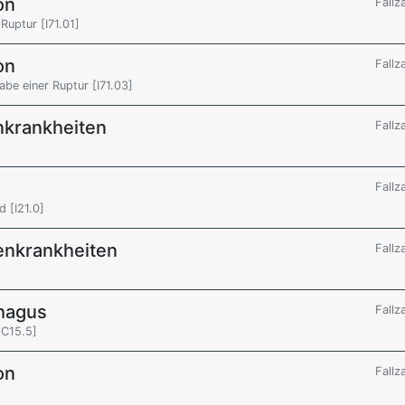
on
Fallz
Ruptur [I71.01]
on
Fallz
be einer Ruptur [I71.03]
nkrankheiten
Fallz
Fallz
 [I21.0]
enkrankheiten
Fallz
hagus
Fallz
[C15.5]
on
Fallz