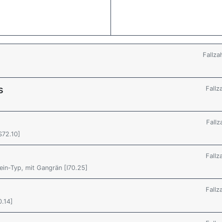
Fallza
s
Fallz
Fallz
S72.10]
Fallz
ein-Typ, mit Gangrän [I70.25]
Fallz
0.14]