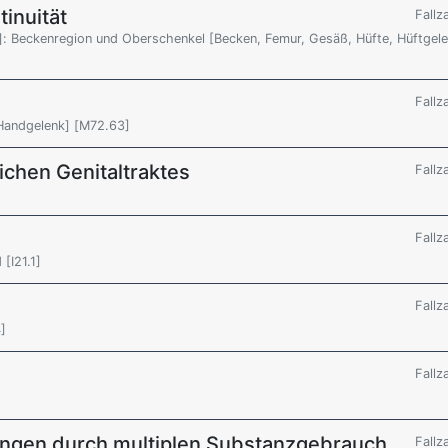
inuität
Fallz
]: Beckenregion und Oberschenkel [Becken, Femur, Gesäß, Hüfte, Hüftgele
Fallz
 Handgelenk] [M72.63]
lichen Genitaltraktes
Fallz
Fallz
[I21.1]
Fallz
4]
Fallz
ungen durch multiplen Substanzgebrauch
Fallz