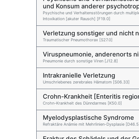
und Konsum anderer psychotro
Psychische und Verhaltensstörungen durch multip
Intoxikation [akuter Rausch] [F19.0]
Verletzung sonstiger und nicht 
Traumatischer Pneumothorax [S27.0]
Viruspneumonie, anderenorts nich
Pneumonie durch sonstige Viren [J12.8]
Intrakranielle Verletzung
Umschriebenes zerebrales Hämatom [S06.33]
Crohn-Krankheit [Enteritis regi
Crohn-Krankheit des Dünndarmes [K50.0]
Myelodysplastische Syndrome
Refraktäre Anämie mit Mehrlinien-Dysplasie [D46.5
Fraktur des Schädels und der 