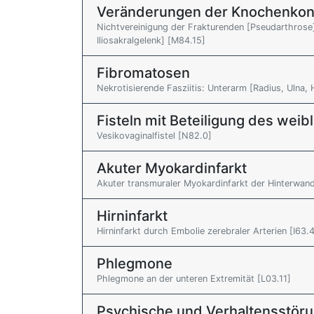
Veränderungen der Knochenkont
Nichtvereinigung der Frakturenden [Pseudarthrose
Iliosakralgelenk] [M84.15]
Fibromatosen
Nekrotisierende Fasziitis: Unterarm [Radius, Ulna,
Fisteln mit Beteiligung des weib
Vesikovaginalfistel [N82.0]
Akuter Myokardinfarkt
Akuter transmuraler Myokardinfarkt der Hinterwand 
Hirninfarkt
Hirninfarkt durch Embolie zerebraler Arterien [I63.
Phlegmone
Phlegmone an der unteren Extremität [L03.11]
Psychische und Verhaltensstör