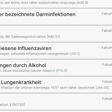
is und Kolitis nicht näher bezeichneten Ursprungs [A09.9]
er bezeichnete Darminfektionen
Fallza
Fallza
tis: Mit Gallenwegsobstruktion [K80.51]
iesene Influenzaviren
Fallza
egen, saisonale Influenzaviren nachgewiesen [J10.1]
ngen durch Alkohol
Fallza
 Akute Intoxikation [akuter Rausch] [F10.0]
e Lungenkrankheit
Fallza
 Infektion der unteren Atemwege: FEV1 nicht näher bezeichnet [J44.09]
Fallza
adium 3 [N17.93]