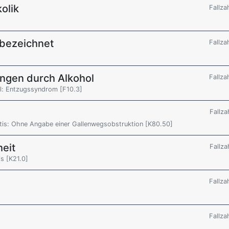
olik
Fallza
 bezeichnet
Fallza
ngen durch Alkohol
Fallza
l: Entzugssyndrom [F10.3]
Fallza
itis: Ohne Angabe einer Gallenwegsobstruktion [K80.50]
eit
Fallza
s [K21.0]
Fallza
Fallza