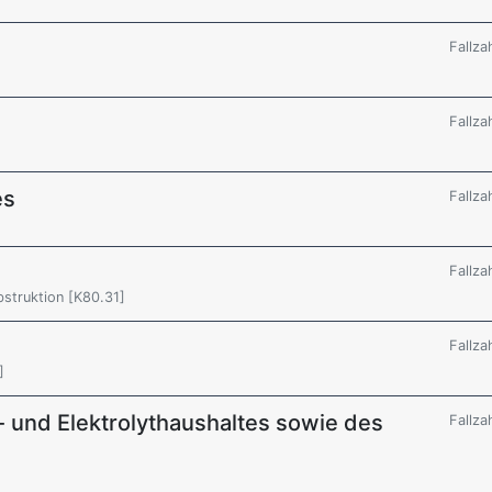
Fallza
Fallza
es
Fallza
Fallza
bstruktion [K80.31]
Fallza
]
 und Elektrolythaushaltes sowie des
Fallza