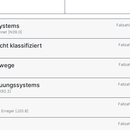
systems
Fallzah
chnet [N39.0]
t klassifiziert
Fallza
nwege
Fallza
auungssystems
Fallza
[K92.2]
Fallza
 Erreger [J20.8]
Fallza