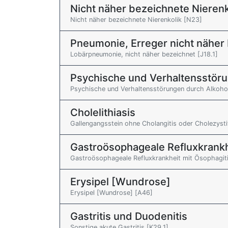
Nicht näher bezeichnete Nierenk
Nicht näher bezeichnete Nierenkolik [N23]
Pneumonie, Erreger nicht näher
Lobärpneumonie, nicht näher bezeichnet [J18.1]
Psychische und Verhaltensstöru
Psychische und Verhaltensstörungen durch Alkoho
Cholelithiasis
Gallengangsstein ohne Cholangitis oder Cholezyst
Gastroösophageale Refluxkrankh
Gastroösophageale Refluxkrankheit mit Ösophagiti
Erysipel [Wundrose]
Erysipel [Wundrose] [A46]
Gastritis und Duodenitis
Sonstige akute Gastritis [K29.1]