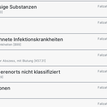
sige Substanzen
Fallza
0]
Fallza
hnete Infektionskrankheiten
Fallza
ankheiten [B99]
Fallza
r Abszess, mit Blutung [K57.31]
renorts nicht klassifiziert
Fallza
.9]
ionen
Fallza
Fallza