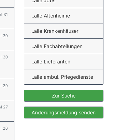
...alle Jobs
hl 31
...alle Altenheime
...alle Krankenhäuser
hl 30
...alle Fachabteilungen
hl 30
...alle Lieferanten
...alle ambul. Pflegedienste
hl 29
Zur Suche
hl 27
Änderungsmeldung senden
hl 26