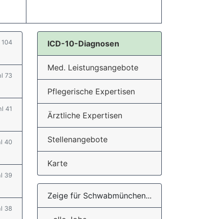
l 104
ICD-10-Diagnosen
Med. Leistungsangebote
hl 73
Pflegerische Expertisen
hl 41
Ärztliche Expertisen
Stellenangebote
hl 40
Karte
hl 39
Zeige für Schwabmünchen...
hl 38