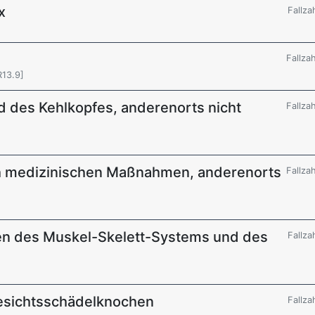
x
Fallza
Fallza
R13.9]
d des Kehlkopfes, anderenorts nicht
Fallza
h medizinischen Maßnahmen, anderenorts
Fallza
en des Muskel-Skelett-Systems und des
Fallza
Gesichtsschädelknochen
Fallza