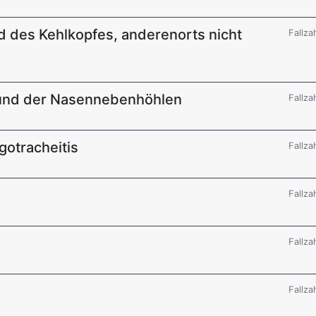
d des Kehlkopfes, anderenorts nicht
Fallza
 und der Nasennebenhöhlen
Fallza
gotracheitis
Fallza
Fallza
Fallza
Fallza