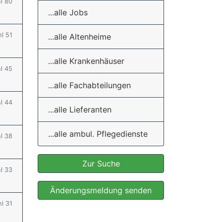
hl 80
...alle Jobs
hl 51
...alle Altenheime
...alle Krankenhäuser
hl 45
...alle Fachabteilungen
hl 44
...alle Lieferanten
...alle ambul. Pflegedienste
hl 38
Zur Suche
hl 33
Änderungsmeldung senden
hl 31