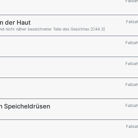
Fallza
n der Haut
Fallza
nd nicht näher bezeichneter Teile des Gesichtes [C44.3]
Fallza
Fallza
Fallza
n Speicheldrüsen
Fallza
Fallza