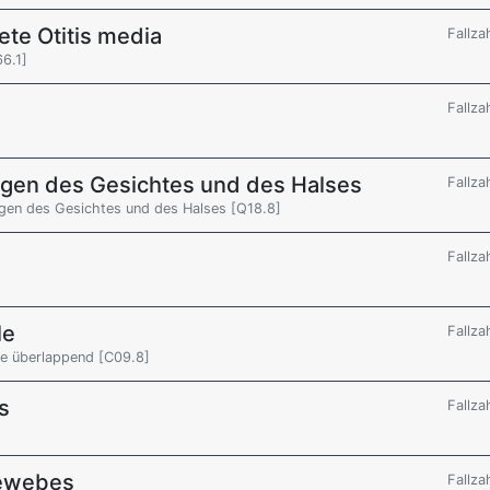
ete Otitis media
Fallza
6.1]
Fallza
ngen des Gesichtes und des Halses
Fallza
gen des Gesichtes und des Halses [Q18.8]
Fallza
le
Fallza
che überlappend [C09.8]
s
Fallza
gewebes
Fallza