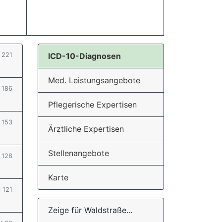
l 221
ICD-10-Diagnosen
Med. Leistungsangebote
l 186
Pflegerische Expertisen
l 153
Ärztliche Expertisen
Stellenangebote
l 128
Karte
l 121
Zeige für Waldstraße...