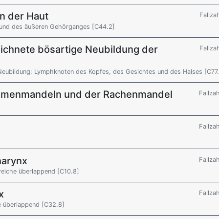
n der Haut
Fallza
 und des äußeren Gehörganges [C44.2]
ichnete bösartige Neubildung der
Fallza
Neubildung: Lymphknoten des Kopfes, des Gesichtes und des Halses [C77
aumenmandeln und der Rachenmandel
Fallza
Fallza
harynx
Fallza
reiche überlappend [C10.8]
x
Fallza
e überlappend [C32.8]