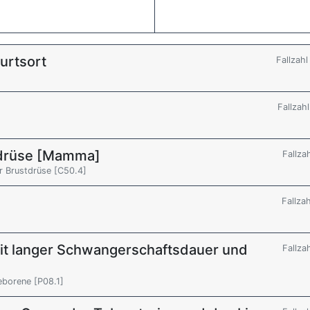
urtsort
Fallzah
Fallzah
tdrüse [Mamma]
Fallza
r Brustdrüse [C50.4]
Fallza
t langer Schwangerschaftsdauer und
Fallza
eborene [P08.1]