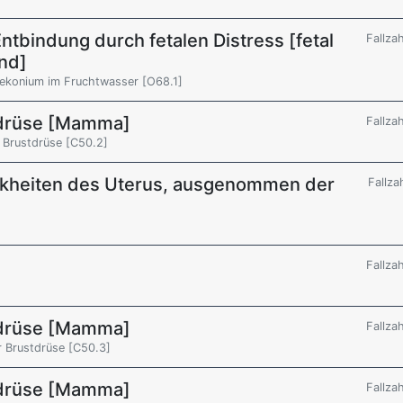
tbindung durch fetalen Distress [fetal
Fallza
and]
ekonium im Fruchtwasser [O68.1]
tdrüse [Mamma]
Fallza
 Brustdrüse [C50.2]
nkheiten des Uterus, ausgenommen der
Fallza
Fallza
tdrüse [Mamma]
Fallza
r Brustdrüse [C50.3]
tdrüse [Mamma]
Fallza