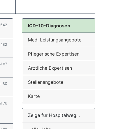
l 542
ICD-10-Diagnosen
Med. Leistungsangebote
l 182
Pflegerische Expertisen
hl 87
Ärztliche Expertisen
Stellenangebote
hl 80
Karte
hl 76
Zeige für Hospitalweg...