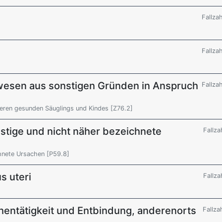
Fallza
Fallza
wesen aus sonstigen Gründen in Anspruch
Fallza
ren gesunden Säuglings und Kindes [Z76.2]
tige und nicht näher bezeichnete
Fallza
hnete Ursachen [P59.8]
s uteri
Fallza
hentätigkeit und Entbindung, anderenorts
Fallza