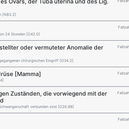
es Ovars, der Tuba uterina und des Lig.
Fallza
n [N83.2]
Fallza
von 24 Stunden [O42.0]
stellter oder vermuteter Anomalie der
Fallza
gegangenen chirurgischen Eingriff [O34.2]
tdrüse [Mamma]
Fallza
4]
igen Zuständen, die vorwiegend mit der
Fallza
nd
 Schwangerschaft verbunden sind [O26.88]
Fallza