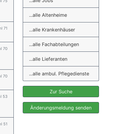
...alle Jobs
hl 75
...alle Altenheime
hl 71
...alle Krankenhäuser
...alle Fachabteilungen
hl 70
...alle Lieferanten
...alle ambul. Pflegedienste
hl 70
Zur Suche
hl 53
Änderungsmeldung senden
hl 51