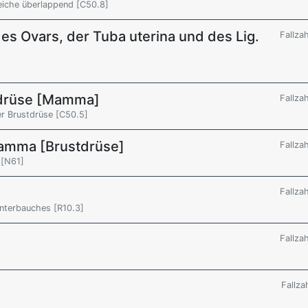
eiche überlappend [C50.8]
es Ovars, der Tuba uterina und des Lig.
Fallza
tdrüse [Mamma]
Fallza
er Brustdrüse [C50.5]
Mamma [Brustdrüse]
Fallza
 [N61]
Fallza
Unterbauches [R10.3]
Fallza
Fallza