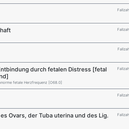
Fallza
haft
Fallza
Fallza
tbindung durch fetalen Distress [fetal
Fallza
and]
bnorme fetale Herzfrequenz [O68.0]
Fallza
es Ovars, der Tuba uterina und des Lig.
Fallza