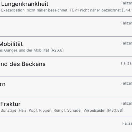
e Lungenkrankheit
Fallza
 Exazerbation, nicht näher bezeichnet: FEV1 nicht näher bezeichnet [J44.
Fallza
obilität
Fallza
es Ganges und der Mobilität [R26.8]
und des Beckens
Fallza
rn
Fallza
Fraktur
Fallza
Sonstige [Hals, Kopf, Rippen, Rumpf, Schädel, Wirbelsäule] [M80.88]
Fallz