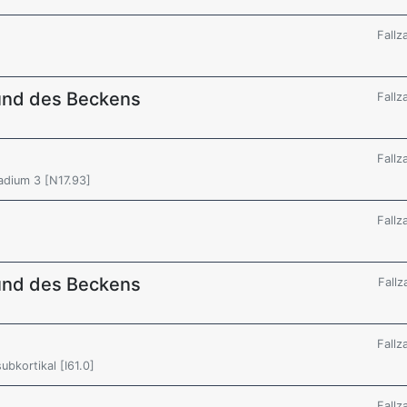
Fallz
und des Beckens
Fallz
Fallz
adium 3 [N17.93]
Fallz
und des Beckens
Fallz
Fallz
ubkortikal [I61.0]
Fallz