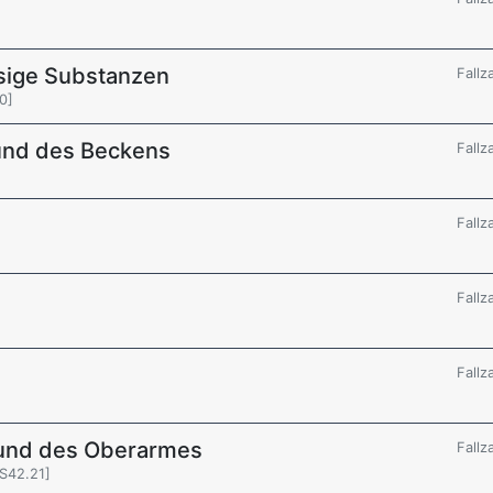
sige Substanzen
Fallz
0]
und des Beckens
Fallz
Fallz
Fallz
Fallz
r und des Oberarmes
Fallz
[S42.21]