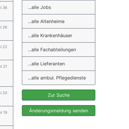
...alle Jobs
hl 36
...alle Altenheime
hl 26
...alle Krankenhäuser
hl 22
...alle Fachabteilungen
...alle Lieferanten
hl 21
...alle ambul. Pflegedienste
hl 20
Zur Suche
Änderungsmeldung senden
hl 19