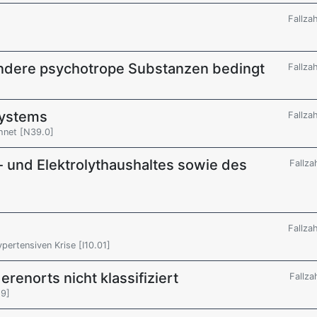
Fallza
 andere psychotrope Substanzen bedingt
Fallza
systems
Fallza
chnet [N39.0]
 und Elektrolythaushaltes sowie des
Fallza
e
Fallza
pertensiven Krise [I10.01]
renorts nicht klassifiziert
Fallza
.9]