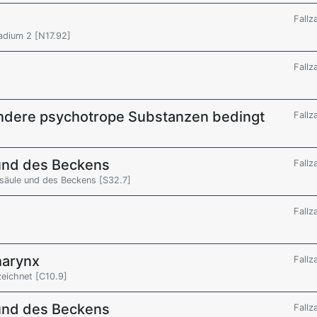
Fallz
adium 2 [N17.92]
Fallz
 andere psychotrope Substanzen bedingt
Fallz
und des Beckens
Fallz
lsäule und des Beckens [S32.7]
Fallz
harynx
Fallz
zeichnet [C10.9]
und des Beckens
Fallz