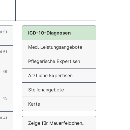
hl 51
ICD-10-Diagnosen
Med. Leistungsangebote
hl 51
Pflegerische Expertisen
hl 46
Ärztliche Expertisen
Stellenangebote
hl 45
Karte
hl 41
Zeige für Mauerfeldchen...