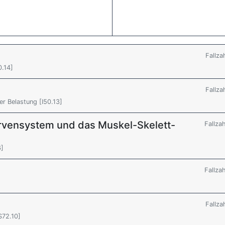
Fallza
0.14]
Fallza
er Belastung [I50.13]
rvensystem und das Muskel-Skelett-
Fallza
6]
Fallza
Fallza
S72.10]