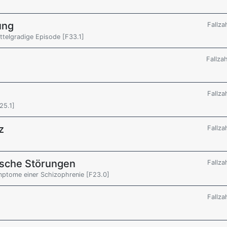
ung
Fallza
ttelgradige Episode [F33.1]
Fallza
Fallza
25.1]
z
Fallza
sche Störungen
Fallza
ptome einer Schizophrenie [F23.0]
Fallza