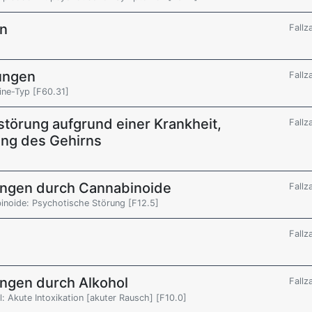
en
Fallz
rungen
Fallz
line-Typ [F60.31]
störung aufgrund einer Krankheit,
Fallz
ung des Gehirns
ungen durch Cannabinoide
Fallz
inoide: Psychotische Störung [F12.5]
Fallz
ngen durch Alkohol
Fallz
 Akute Intoxikation [akuter Rausch] [F10.0]