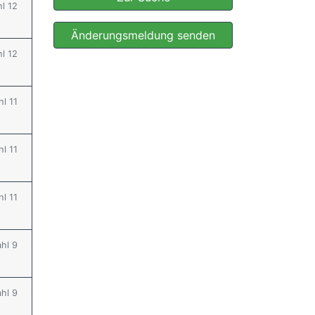
hl 12
Änderungsmeldung senden
hl 12
hl 11
hl 11
hl 11
ahl 9
ahl 9