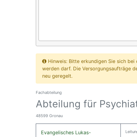
Hinweis: Bitte erkundigen Sie sich b
werden darf. Die Versorgungsaufträge d
neu geregelt.
Fachabteilung
Abteilung für Psychia
48599 Gronau
Evangelisches Lukas-
Leitun