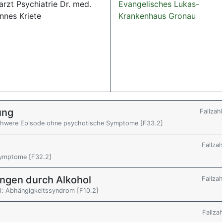
rzt Psychiatrie Dr. med.
Evangelisches Lukas-
nnes Kriete
Krankenhaus Gronau
ung
Fallzah
schwere Episode ohne psychotische Symptome [F33.2]
Fallza
Symptome [F32.2]
ngen durch Alkohol
Fallza
l: Abhängigkeitssyndrom [F10.2]
Fallza