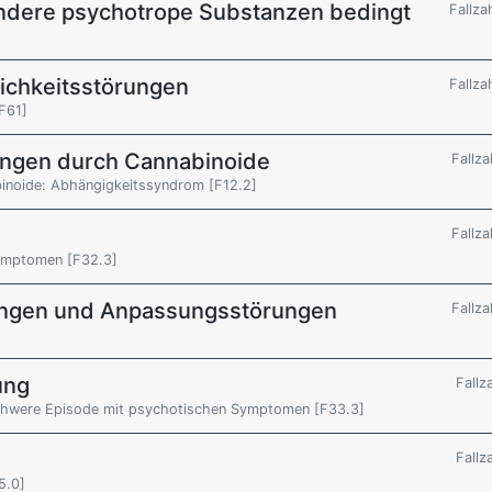
 andere psychotrope Substanzen bedingt
Fallza
ichkeitsstörungen
Fallza
F61]
ungen durch Cannabinoide
Fallza
inoide: Abhängigkeitssyndrom [F12.2]
Fallza
ymptomen [F32.3]
ungen und Anpassungsstörungen
Fallza
ung
Fallz
schwere Episode mit psychotischen Symptomen [F33.3]
Fallz
5.0]