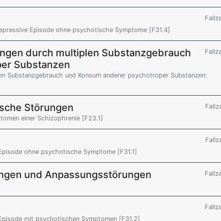
Fallz
 depressive Episode ohne psychotische Symptome [F31.4]
ungen durch multiplen Substanzgebrauch
Fallz
per Substanzen
len Substanzgebrauch und Konsum anderer psychotroper Substanzen:
sche Störungen
Fallz
omen einer Schizophrenie [F23.1]
Fallz
e Episode ohne psychotische Symptome [F31.1]
ungen und Anpassungsstörungen
Fallz
Fallz
 Episode mit psychotischen Symptomen [F31.2]