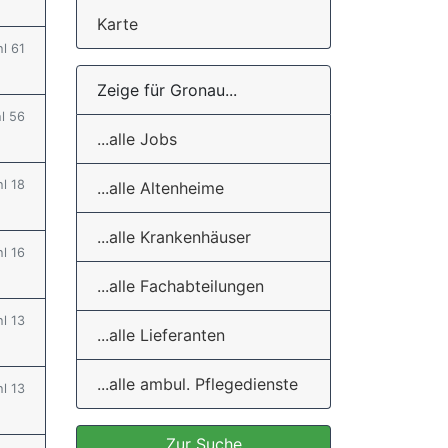
Karte
hl 61
Zeige für Gronau...
hl 56
...alle Jobs
hl 18
...alle Altenheime
...alle Krankenhäuser
hl 16
...alle Fachabteilungen
hl 13
...alle Lieferanten
...alle ambul. Pflegedienste
hl 13
Zur Suche