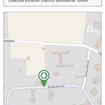
Diakonie Klinikum Dietrich Bonhoeffer GmbH