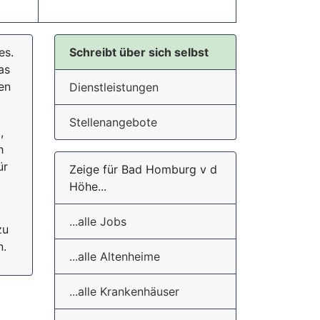
es.
Schreibt über sich selbst
as
en
Dienstleistungen
Stellenangebote
,
h
ür
Zeige für Bad Homburg v d
Höhe...
...alle Jobs
zu
n.
...alle Altenheime
...alle Krankenhäuser