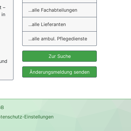
t –
...alle Fachabteilungen
 in
...alle Lieferanten
...alle ambul. Pflegedienste
Zur Suche
 und
Änderungsmeldung senden
GB
tenschutz-Einstellungen