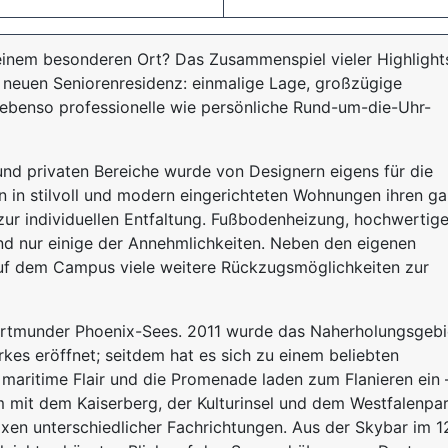
inem besonderen Ort? Das Zusammenspiel vieler Highlight
r neuen Seniorenresidenz: einmalige Lage, großzügige
u ebenso professionelle wie persönliche Rund-um-die-Uhr-
nd privaten Bereiche wurde von Designern eigens für die
n in stilvoll und modern eingerichteten Wohnungen ihren g
ur individuellen Entfaltung. Fußbodenheizung, hochwertig
nd nur einige der Annehmlichkeiten. Neben den eigenen
uf dem Campus viele weitere Rückzugsmöglichkeiten zur
Dortmunder Phoenix-Sees. 2011 wurde das Naherholungsgebi
kes eröffnet; seitdem hat es sich zu einem beliebten
aritime Flair und die Promenade laden zum Flanieren ein –
 mit dem Kaiserberg, der Kulturinsel und dem Westfalenpa
axen unterschiedlicher Fachrichtungen. Aus der Skybar im 1