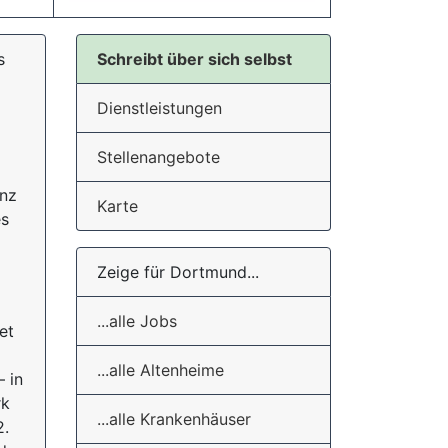
s
Schreibt über sich selbst
Dienstleistungen
Stellenangebote
anz
Karte
es
Zeige für Dortmund...
...alle Jobs
et
...alle Altenheime
 in
rk
...alle Krankenhäuser
2.