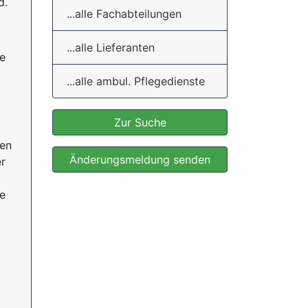
d.
...alle Fachabteilungen
...alle Lieferanten
e
...alle ambul. Pflegedienste
Zur Suche
nen
Änderungsmeldung senden
er
ge