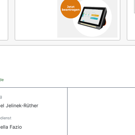
de
ng
el Jelinek-Rüther
dienst
ella Fazio