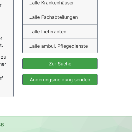
...alle Krankenhäuser
r
...alle Fachabteilungen
...alle Lieferanten
er
t.
...alle ambul. Pflegedienste
 zu
Zur Suche
ner
nf
Änderungsmeldung senden
GB