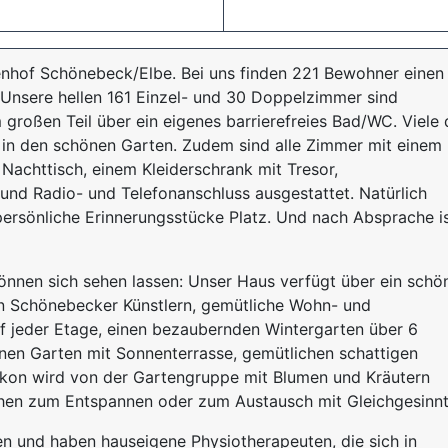
nhof Schönebeck/Elbe. Bei uns finden 221 Bewohner einen
 Unsere hellen 161 Einzel- und 30 Doppelzimmer sind
großen Teil über ein eigenes barrierefreies Bad/WC. Viele 
 in den schönen Garten. Zudem sind alle Zimmer mit einem
 Nachttisch, einem Kleiderschrank mit Tresor,
und Radio- und Telefonanschluss ausgestattet. Natürlich
persönliche Erinnerungsstücke Platz. Und nach Absprache i
önnen sich sehen lassen: Unser Haus verfügt über ein schö
von Schönebecker Künstlern, gemütliche Wohn- und
f jeder Etage, einen bezaubernden Wintergarten über 6
önen Garten mit Sonnenterrasse, gemütlichen schattigen
alkon wird von der Gartengruppe mit Blumen und Kräutern
tzchen zum Entspannen oder zum Austausch mit Gleichgesinnt
n und haben hauseigene Physiotherapeuten, die sich in